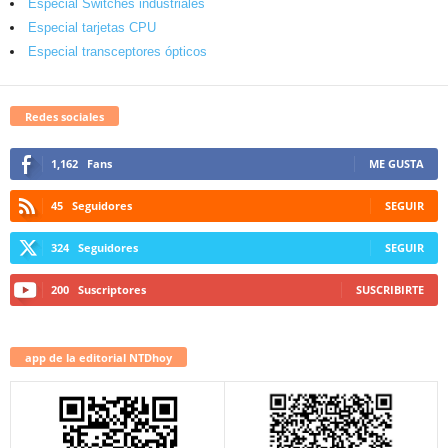
Especial Switches industriales
Especial tarjetas CPU
Especial transceptores ópticos
Redes sociales
1,162
Fans
ME GUSTA
45
Seguidores
SEGUIR
324
Seguidores
SEGUIR
200
Suscriptores
SUSCRIBIRTE
app de la editorial NTDhoy