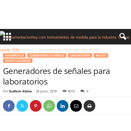
Inicio
Aeronáutica
Generadores de señales para laboratorios
AERONÁUTICA
GENERADORES DE SEÑALES
LABORATORIOS
MILITAR
ROHDE & SCHWARZ
Generadores de señales para
laboratorios
Por
Guillem Alsina
-
28 junio, 2018
8015
0