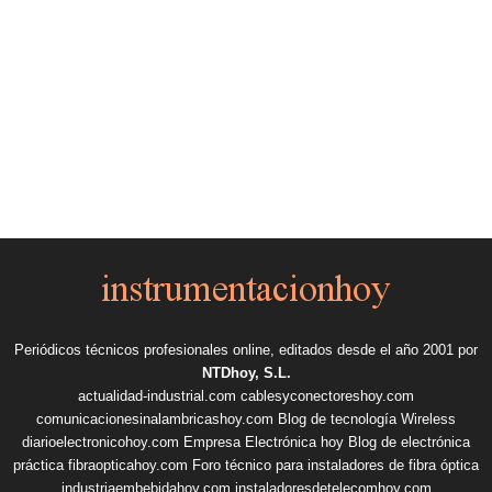
Periódicos técnicos profesionales online, editados desde el año 2001 por
NTDhoy, S.L.
actualidad-industrial.com
cablesyconectoreshoy.com
comunicacionesinalambricashoy.com
Blog de tecnología Wireless
diarioelectronicohoy.com
Empresa Electrónica hoy
Blog de electrónica
práctica
fibraopticahoy.com
Foro técnico para instaladores de fibra óptica
industriaembebidahoy.com
instaladoresdetelecomhoy.com