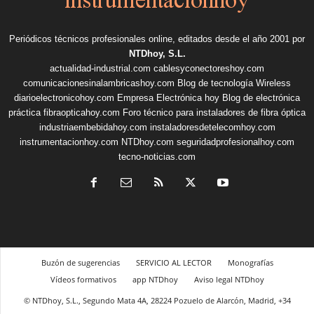
Periódicos técnicos profesionales online, editados desde el año 2001 por
NTDhoy, S.L.
actualidad-industrial.com
cablesyconectoreshoy.com
comunicacionesinalambricashoy.com
Blog de tecnología Wireless
diarioelectronicohoy.com
Empresa Electrónica hoy
Blog de electrónica
práctica
fibraopticahoy.com
Foro técnico para instaladores de fibra óptica
industriaembebidahoy.com
instaladoresdetelecomhoy.com
instrumentacionhoy.com
NTDhoy.com
seguridadprofesionalhoy.com
tecno-noticias.com
Buzón de sugerencias
SERVICIO AL LECTOR
Monografías
Vídeos formativos
app NTDhoy
Aviso legal NTDhoy
© NTDhoy, S.L., Segundo Mata 4A, 28224 Pozuelo de Alarcón, Madrid, +34