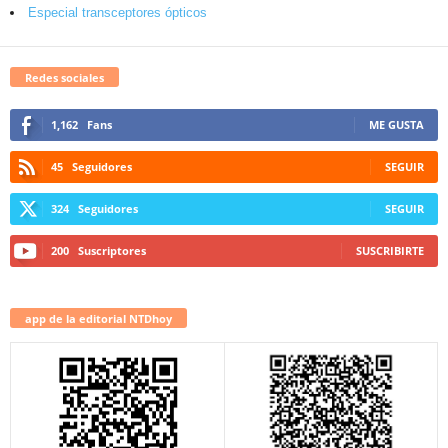
Especial transceptores ópticos
Redes sociales
1,162
Fans
ME GUSTA
45
Seguidores
SEGUIR
324
Seguidores
SEGUIR
200
Suscriptores
SUSCRIBIRTE
app de la editorial NTDhoy