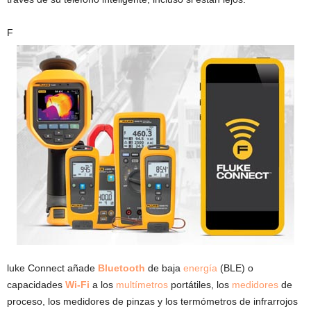
F
luke Connect añade
Bluetooth
de baja
energía
(BLE) o
capacidades
Wi-Fi
a los
multímetros
portátiles, los
medidores
de
proceso, los medidores de pinzas y los termómetros de infrarrojos