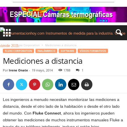
Inicio
Fluke Corporation
Mediciones a distancia
FLUKE CORPORATION
INALÁMBRICO
SOFTWARE
VÍDEOS FORMATIVOS
Mediciones a distancia
Por
Irene Onate
-
19 mayo, 2014
1788
1
Los ingenieros a menudo necesitan monitorizar las mediciones a
distancia, desde el otro lado de la habitación o desde el otro lado
del mundo. Con
Fluke Connect
, ahora los ingenieros pueden
obtener las mediciones de muchos instrumentos manuales Fluke a
través de su teléfono inteligente, incluso si están lejos.