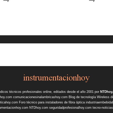
ódicos técnicos profesionales online, editados desde el año 2001 por
NTDhoy,
shoy.com
comunicacionesinalambricashoy.com
Blog de tecnología Wireless
d
pticahoy.com
Foro técnico para instaladores de fibra óptica
industriaembebid
rumentacionhoy.com
NTDhoy.com
seguridadprofesionalhoy.com
tecno-noticia