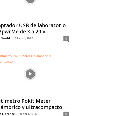
ptador USB de laboratorio
pwrMe de 3 a 20 V
s Saahk
-
28 abril, 2026
0
tímetro Pokit Meter
lámbrico y ultracompacto
o Llorente
-
10 abril, 2026
0