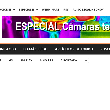
ACIONES
ESPECIALES
WEBMINARS
RSS
AVISO LEGAL NTDHOY
ONTACTO
LO MÁS LEÍDO
ARTÍCULOS DE FONDO
SUSC
G
6G
802.11AX
A NO RSS
A PORTADA