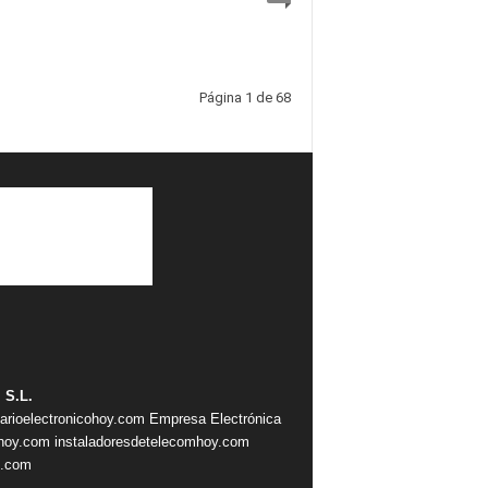
Página 1 de 68
 S.L.
iarioelectronicohoy.com
Empresa Electrónica
ahoy.com
instaladoresdetelecomhoy.com
s.com