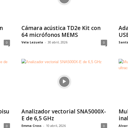
n
Cámara acústica TD2e Kit con
Ada
64 micrófonos MEMS
USB
Vela Lezuela
-
30 abril, 2026
Sant
0
0
pisu
Analizador vectorial SNA5000X-
Mul
E de 6,5 GHz
ina
Emma Cross
-
10 abril, 2026
Alvar
0
0