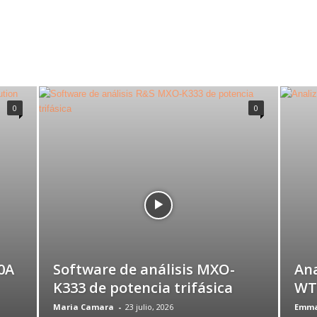
0
0
0A
Software de análisis MXO-
Ana
K333 de potencia trifásica
WT1
Maria Camara
-
23 julio, 2026
Emma