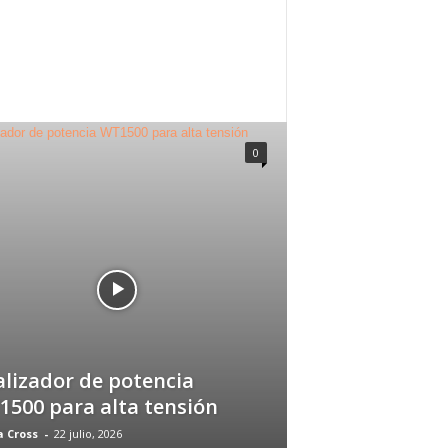
0
lizador de potencia
500 para alta tensión
 Cross
-
22 julio, 2026