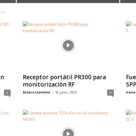
ivos
on
Receptor portátil PR300 para
Fue
monitorización RF
SPP
Alvaro Llorente
-
18 junio, 2026
Irene
0
0