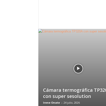
c
o
m
Cámara termográfica TP32
con super sesolution
Irene Onate
-
24 julio, 2026