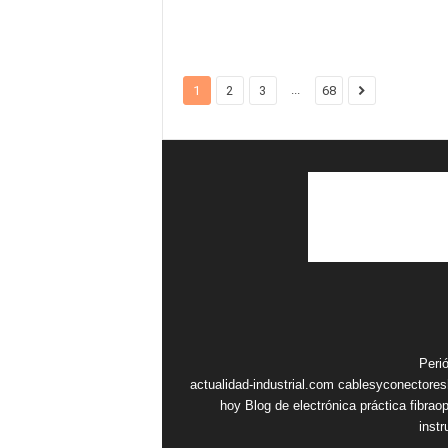
...
1
2
3
68
Peri
actualidad-industrial.com
cablesyconectore
hoy
Blog de electrónica práctica
fibrao
inst