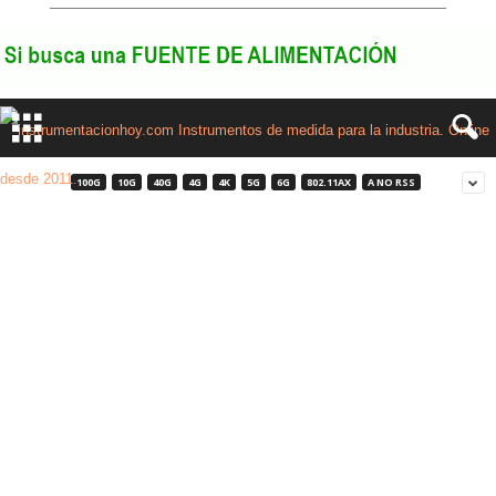
100G
10G
40G
4G
4K
5G
6G
802.11AX
A NO RSS