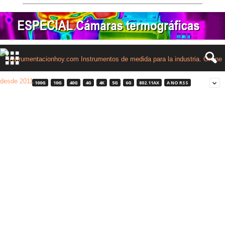
100G
10G
40G
4G
4K
5G
6G
802.11AX
A NO RSS