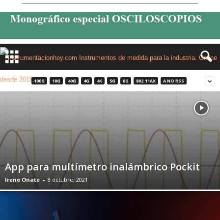
100G
10G
40G
4G
4K
5G
6G
802.11AX
A NO RSS
App para multímetro inalámbrico Pockit
Irene Onate
-
8 octubre, 2021