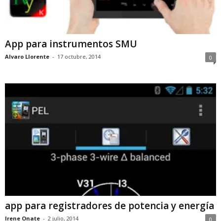
App para instrumentos SMU
Alvaro Llorente
-
17 octubre, 2014
0
app para registradores de potencia y energía
Irene Onate
-
2 julio, 2014
0