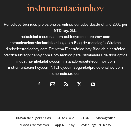
Periódicos técnicos profesionales online, editados desde el año 2001 por
NTDhoy, S.L.
actualidad-industrial.com
cablesyconectoreshoy.com
comunicacionesinalambricashoy.com
Blog de tecnología Wireless
diarioelectronicohoy.com
Empresa Electrónica hoy
Blog de electrónica
práctica
fibraopticahoy.com
Foro técnico para instaladores de fibra óptica
industriaembebidahoy.com
instaladoresdetelecomhoy.com
instrumentacionhoy.com
NTDhoy.com
seguridadprofesionalhoy.com
tecno-noticias.com
Buzón de sugerencias
SERVICIO AL LECTOR
Monografías
Vídeos formativos
app NTDhoy
Aviso legal NTDhoy