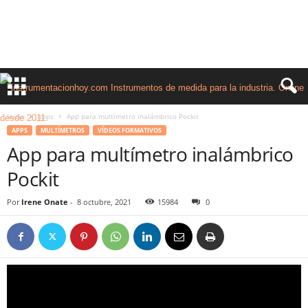
Inicio
apps
App para multímetro inalámbrico Pockit
APPS
MULTÍMETROS
VÍDEOS FORMATIVOS
App para multímetro inalámbrico
Pockit
Por
Irene Onate
-
8 octubre, 2021
15984
0