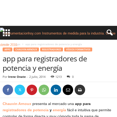
Inicio
apps
app para registradores de potencia y energía
APPS
CHAUVIN ARNOUX
REGISTRADORES
VÍDEOS FORMATIVOS
app para registradores de
potencia y energía
Por
Irene Onate
-
2 julio, 2014
1213
0
Chauvin Arnoux
presenta al mercado una
app para
registradores
de potencia
y
energía
fácil e intuitiva que permite
controlar de forma directa y muy cómoda toda la gama de