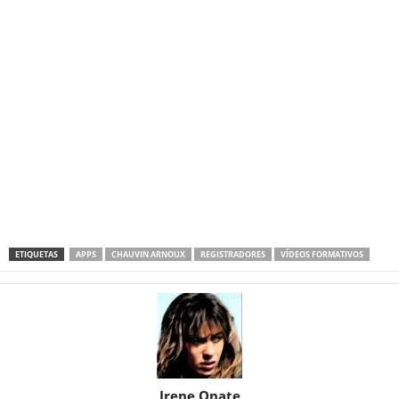
ETIQUETAS
APPS
CHAUVIN ARNOUX
REGISTRADORES
VÍDEOS FORMATIVOS
Irene Onate