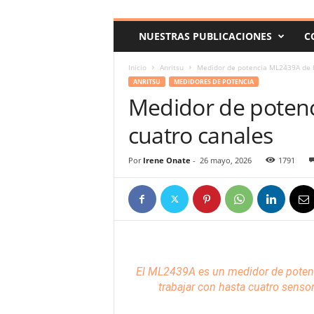
c
o
NUESTRAS PUBLICACIONES
C
m
Inicio
Anritsu
Medidor de potencia ML2439A de h
ANRITSU
MEDIDORES DE POTENCIA
Medidor de poten
cuatro canales
Por
Irene Onate
-
26 mayo, 2026
1791
El ML2439A es un medidor
de poten
trabajar con hasta cuatro
senso