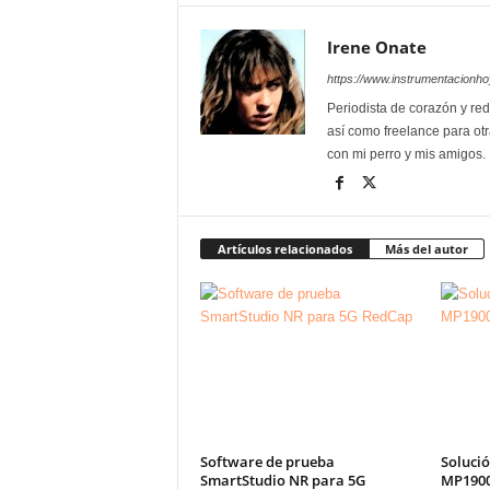
Irene Onate
https://www.instrumentacionh
Periodista de corazón y red
así como freelance para otr
con mi perro y mis amigos.
Artículos relacionados
Más del autor
Software de prueba
Solució
SmartStudio NR para 5G
MP1900