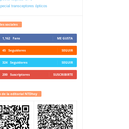
pecial transceptores ópticos
es sociales
1,162
Fans
ME GUSTA
45
Seguidores
SEGUIR
324
Seguidores
SEGUIR
200
Suscriptores
SUSCRIBIRTE
 de la editorial NTDhoy