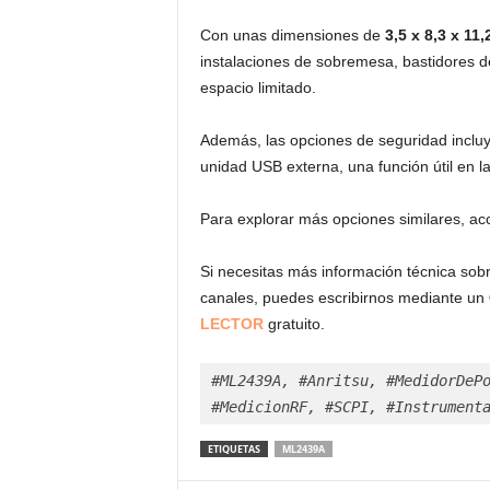
Con unas dimensiones de
3,5 x 8,3 x 11
instalaciones de sobremesa, bastidores d
espacio limitado.
Además, las opciones de seguridad inclu
unidad USB externa, una función útil en la
Para explorar más opciones similares, a
Si necesitas más información técnica so
canales, puedes escribirnos mediante un
LECTOR
gratuito.
#ML2439A, #Anritsu, #MedidorDePo
#MedicionRF, #SCPI, #Instrument
ETIQUETAS
ML2439A