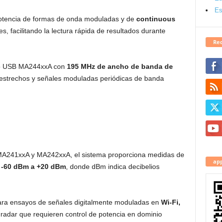
Es
 potencia de formas de onda moduladas y de
continuous
s, facilitando la lectura rápida de resultados durante
Red
co USB MA244xxA con
195 MHz de ancho de banda de
 estrechos y señales moduladas periódicas de banda
 MA241xxA y MA242xxA, el sistema proporciona medidas de
app
e
-60 dBm a +20 dBm
, donde dBm indica decibelios
ara ensayos de señales digitalmente moduladas en
Wi-Fi,
 radar que requieren control de potencia en dominio