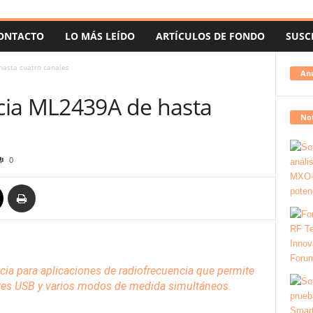
ONTACTO
LO MÁS LEÍDO
ARTÍCULOS DE FONDO
SUSC
asta cuatro canales
An
cia ML2439A de hasta
Not
0
cia
para aplicaciones de radiofrecuencia que permite
res
USB y varios modos de medida simultáneos.