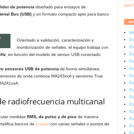
idor de potencia
diseñado para ensayos de
Serial Bus (USB)
y un formato compacto apto para banco
Mon
Al
Es
Orientado a validación, caracterización y
Es
monitorización de señales, el equipo trabaja con
Es
GHz
, en función del modelo de sensor USB conectado.
Es
Es
ro sensores USB de potencia
de forma simultánea,
Es
sensores de onda continua MA243xxA y sensores True
Es
MA241xxA.
Es
Es
 radiofrecuencia multicanal
Es
Es
cutar medidas
RMS, de pulso y de pico
de manera
Es
implifica bancos de
prueba
con varias señales o puntos de
Es
Es