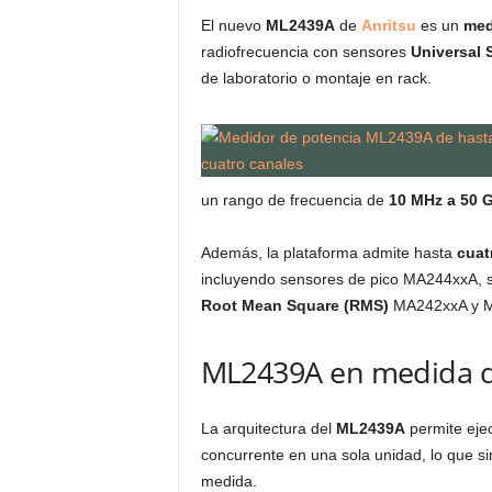
El nuevo
ML2439A
de
Anritsu
es un
med
radiofrecuencia con sensores
Universal 
de laboratorio o montaje en rack.
un rango de frecuencia de
10 MHz a 50 
Además, la plataforma admite hasta
cuat
incluyendo sensores de pico MA244xxA, 
Root Mean Square (RMS)
MA242xxA y 
ML2439A en medida de
La arquitectura del
ML2439A
permite eje
concurrente en una sola unidad, lo que s
medida.