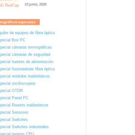
23 junio, 2026
ográficos especiales
quiler de equipos de fibra óptica
pecial Box PC
pecial cámaras termográficas
pecial cámaras de seguridad
pecial fuentes de alimentación
pecial fusionadoras fibra óptica
pecial módulos inalámbricos
pecial osciloscopios
pecial OTDR
pecial Panel PC
pecial Routers inalámbricos
pecial Sensores
pecial Switches
pecial Switches industriales
pecial tarjetas CPU