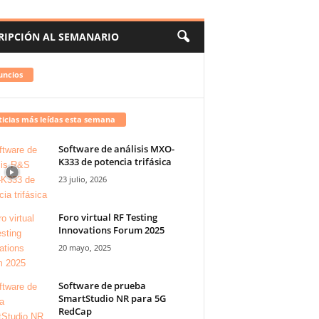
RIPCIÓN AL SEMANARIO
uncios
icias más leídas esta semana
Software de análisis MXO-
K333 de potencia trifásica
23 julio, 2026
Foro virtual RF Testing
Innovations Forum 2025
20 mayo, 2025
Software de prueba
SmartStudio NR para 5G
RedCap