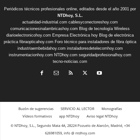
Periódicos técnicos profesionales online, editados desde el año 2001 por
NTDhoy, S.L.
actualidad-industrial.com
cablesyconectoreshoy.com
comunicacionesinalambricashoy.com
Blog de tecnología Wireless
diarioelectronicohoy.com
Empresa Electrónica hoy
Blog de electrónica
práctica
fibraopticahoy.com
Foro técnico para instaladores de fibra óptica
industriaembebidahoy.com
instaladoresdetelecomhoy.com
instrumentacionhoy.com
NTDhoy.com
seguridadprofesionalhoy.com
tecno-noticias.com
Buzón de sugerencias
SERVICIO AL LECTOR
Monografías
Vídeos formativos
app NTDhoy
Aviso legal NTDhoy
© NTDhoy, S.L., Segundo Mata 4A, 28224 Pozuelo de Alarcón, Madrid, +34
626981059, info @ ntdhoy.com