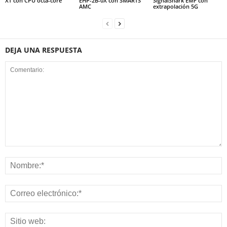
XT con CPU octa-core
EHP-2B-0X con SMARTS
SignalShark EMF con
AMC
extrapolación 5G
DEJA UNA RESPUESTA