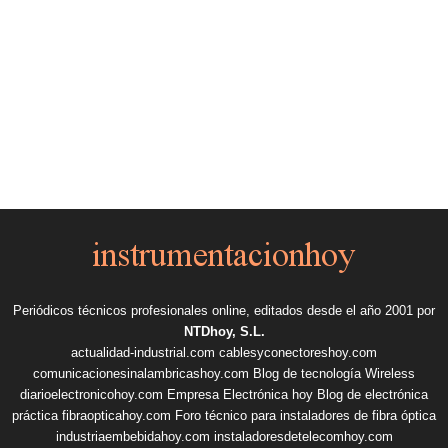
Periódicos técnicos profesionales online, editados desde el año 2001 por
NTDhoy, S.L.
actualidad-industrial.com
cablesyconectoreshoy.com
comunicacionesinalambricashoy.com
Blog de tecnología Wireless
diarioelectronicohoy.com
Empresa Electrónica hoy
Blog de electrónica
práctica
fibraopticahoy.com
Foro técnico para instaladores de fibra óptica
industriaembebidahoy.com
instaladoresdetelecomhoy.com