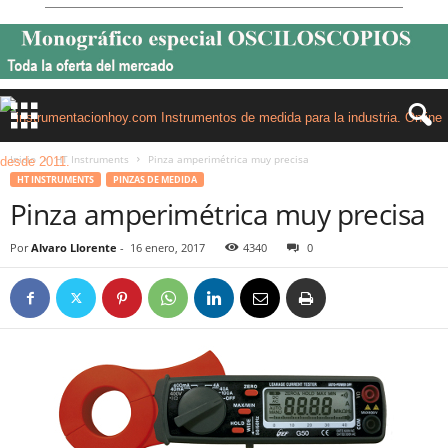
Inicio
HT Instruments
Pinza amperimétrica muy precisa
HT INSTRUMENTS
PINZAS DE MEDIDA
Pinza amperimétrica muy precisa
Por
Alvaro Llorente
-
16 enero, 2017
4340
0