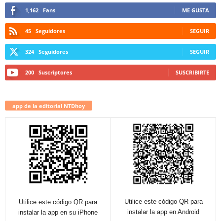
1,162
Fans
ME GUSTA
45
Seguidores
SEGUIR
324
Seguidores
SEGUIR
200
Suscriptores
SUSCRIBIRTE
app de la editorial NTDhoy
Utilice este código QR para
Utilice este código QR para
instalar la app en Android
instalar la app en su iPhone