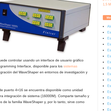
Mon
Al
Es
Es
Es
Es
Es
ede controlar usando un interface de usuario gráfico
Es
rogramming Interface, disponible para los
sistemas
Es
integración del WaveShaper en entornos de investigación y
Es
Es
Es
e puerto 4×16 se encuentra disponible como unidad
Es
ra integración de sistema (16000M). Comparte tamaño y
Es
 de la familia WaveShaper y, por lo tanto, sirve como
Es
Es