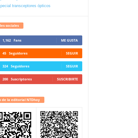
pecial transceptores ópticos
es sociales
1,162
Fans
ME GUSTA
45
Seguidores
SEGUIR
324
Seguidores
SEGUIR
200
Suscriptores
SUSCRIBIRTE
 de la editorial NTDhoy