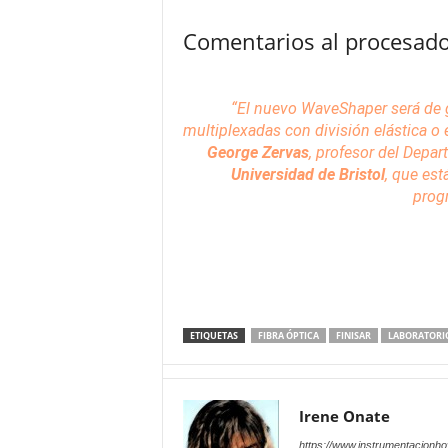
Comentarios al procesado
“El nuevo WaveShaper será de 
multiplexadas con división elástica o 
George Zervas
, profesor del Depa
Universidad de Bristol
, que est
prog
ETIQUETAS
FIBRA ÓPTICA
FINISAR
LABORATORI
Irene Onate
https://www.instrumentacionh