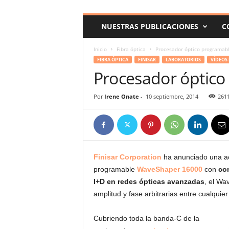
c
o
NUESTRAS PUBLICACIONES
C
m
Inicio
Fibra óptica
Procesador óptico programab
FIBRA ÓPTICA
FINISAR
LABORATORIOS
VÍDEOS
Procesador óptic
Por
Irene Onate
-
10 septiembre, 2014
261
Finisar Corporation
ha anunciado una ac
programable
WaveShaper 16000
con
co
I+D en redes ópticas avanzadas
, el Wa
amplitud y fase arbitrarias entre cualquie
Cubriendo toda la banda-C de la