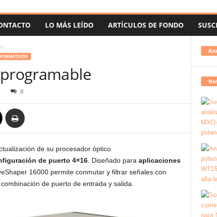
ONTACTO
LO MÁS LEÍDO
ARTÍCULOS DE FONDO
SUSC
le
An
 FORMATIVOS
o programable
Not
1
0
tualización de su procesador óptico
nfiguración de puerto 4×16
.
Diseñado para
aplicaciones
veShaper 16000 permite conmutar y filtrar señales con
r combinación de puerto de entrada y salida.