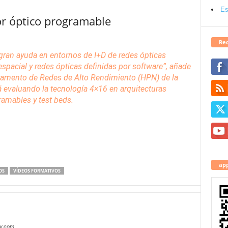
Es
r óptico programable
Red
gran ayuda en entornos de I+D de redes ópticas
espacial y redes ópticas definidas por
software
”,
añade
rtamento de Redes de Alto Rendimiento (HPN) de la
á evaluando la tecnología 4×16 en arquitecturas
ramables y
test beds
.
app
OS
VÍDEOS FORMATIVOS
oy.com