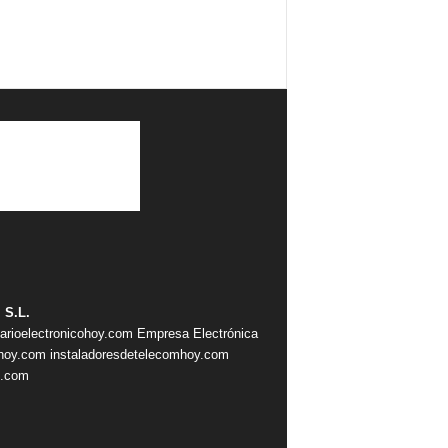
 S.L.
iarioelectronicohoy.com
Empresa Electrónica
ahoy.com
instaladoresdetelecomhoy.com
s.com