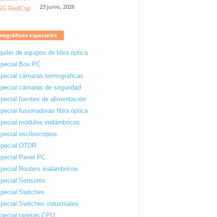
23 junio, 2026
ográficos especiales
quiler de equipos de fibra óptica
pecial Box PC
pecial cámaras termográficas
pecial cámaras de seguridad
pecial fuentes de alimentación
pecial fusionadoras fibra óptica
pecial módulos inalámbricos
pecial osciloscopios
pecial OTDR
pecial Panel PC
pecial Routers inalámbricos
pecial Sensores
pecial Switches
pecial Switches industriales
pecial tarjetas CPU