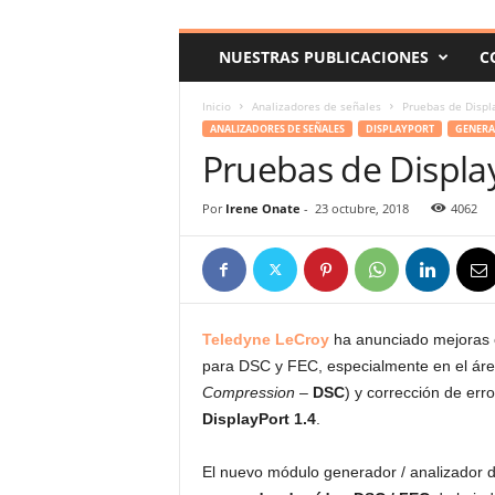
c
o
NUESTRAS PUBLICACIONES
C
m
Inicio
Analizadores de señales
Pruebas de Displ
ANALIZADORES DE SEÑALES
DISPLAYPORT
GENERA
Pruebas de Displa
Por
Irene Onate
-
23 octubre, 2018
4062
Teledyne LeCroy
ha anunciado mejoras 
para DSC y FEC, especialmente en el área
Compression
–
DSC
) y corrección de err
DisplayPort 1.4
.
El nuevo módulo generador / analizador 