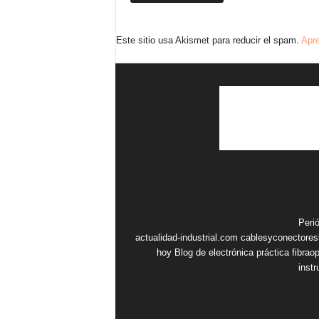
Este sitio usa Akismet para reducir el spam.
Apre
Peri
actualidad-industrial.com
cablesyconectore
hoy
Blog de electrónica práctica
fibrao
inst