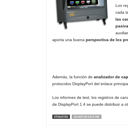
Los reg
cada t
las ca
pasiv
auxilia
aporta una buena
perspectiva de los pr
Además, la función de
analizador de cap
protocolos DisplayPort del enlace princip
Los informes de test, los registros de cana
de DisplayPort 1.4 se puede distribuir a 
ETIQUETAS
QUANTUM DATA 980