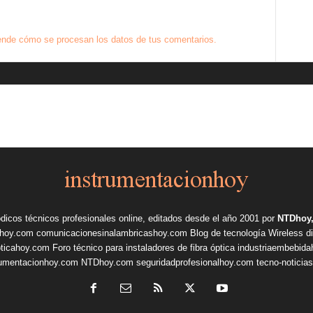
nde cómo se procesan los datos de tus comentarios.
ódicos técnicos profesionales online, editados desde el año 2001 por
NTDhoy,
shoy.com
comunicacionesinalambricashoy.com
Blog de tecnología Wireless
d
pticahoy.com
Foro técnico para instaladores de fibra óptica
industriaembebid
rumentacionhoy.com
NTDhoy.com
seguridadprofesionalhoy.com
tecno-noticia