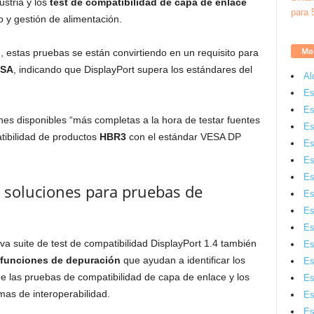
ustria y los
test de compatibilidad de capa de enlace
o y gestión de alimentación.
Mon
I
, estas pruebas se están convirtiendo en un requisito para
ESA
, indicando que DisplayPort supera los estándares del
Al
Es
Es
nes disponibles “más completas a la hora de testar fuentes
Es
atibilidad de productos
HBR3
con el estándar VESA DP
Es
Es
Es
s soluciones para pruebas de
Es
Es
Es
va suite de test de compatibilidad DisplayPort 1.4 también
Es
funciones de depuración
que ayudan a identificar los
Es
de las pruebas de compatibilidad de capa de enlace y los
Es
mas de interoperabilidad.
Es
Es