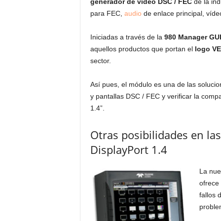
generador de vídeo DSC / FEC
de la ind
para FEC,
audio
de enlace principal, víde
Iniciadas a través de la
980 Manager GU
aquellos productos que portan el
logo V
sector.
Así pues, el módulo es una de las solucio
y pantallas DSC / FEC y verificar la comp
1.4”.
Otras posibilidades en la
DisplayPort 1.4
La nue
ofrece
fallos 
proble