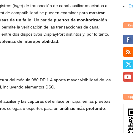
istros (
logs
) de transacción de canal auxiliar asociados a
Es
est de compatibilidad se pueden examinar para
mostrar
usas de un fallo
. Un par de
puertos de monitorización
Red
a
permite la verificación de las transacciones de canal
r entre dos dispositivos DisplayPort distintos y, por lo tanto,
oblemas de interoperabilidad
.
tura
del módulo 980 DP 1.4 aporta mayor visibilidad de los
al, incluyendo elementos DSC.
app
l auxiliar y las capturas del enlace principal en las pruebas
otros colegas u expertos para un
análisis más profundo
.