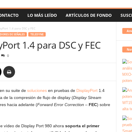
ONTACTO
LO MÁS LEÍDO
ARTÍCULOS DE FONDO
SUSC
ayPort 1.4 para DSC y FEC
An
DORES DE SEÑALES
TELEDYNE
yPort 1.4 para DSC y FEC
Not
0
en su suite de
soluciones
en pruebas de
DisplayPort
1.4
 de la compresión de flujo de display (
Display Stream
ores hacia adelante (
Forward Error Correction
–
FEC
) sobre
de vídeo de Display Port 980 ahora
soporta el primer