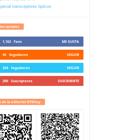
pecial transceptores ópticos
es sociales
1,162
Fans
ME GUSTA
45
Seguidores
SEGUIR
324
Seguidores
SEGUIR
200
Suscriptores
SUSCRIBIRTE
 de la editorial NTDhoy