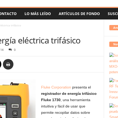
ONTACTO
LO MÁS LEÍDO
ARTÍCULOS DE FONDO
SUSC
léctrica trifásico
An
gía eléctrica trifásico
Not
114
0
Fluke Corporation
presenta el
registrador de energía trifásico
Fluke 1730
, una herramienta
intuitiva y fácil de usar que
permite recopilar datos sobre