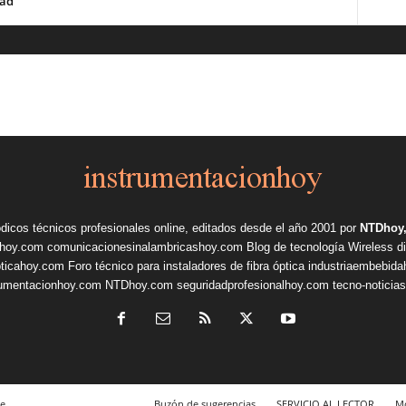
dad
ódicos técnicos profesionales online, editados desde el año 2001 por
NTDhoy,
shoy.com
comunicacionesinalambricashoy.com
Blog de tecnología Wireless
d
pticahoy.com
Foro técnico para instaladores de fibra óptica
industriaembebid
rumentacionhoy.com
NTDhoy.com
seguridadprofesionalhoy.com
tecno-noticia
e
Buzón de sugerencias
SERVICIO AL LECTOR
Mo