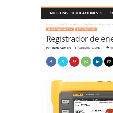
c
o
NUESTRAS PUBLICACIONES
C
m
Inicio
Fluke Corporation
Registrador de energía e
FLUKE CORPORATION
REGISTRADORES
Registrador de ener
Por
Maria Camara
-
17 septiembre, 2013
4