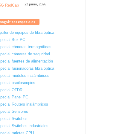
23 junio, 2026
ográficos especiales
quiler de equipos de fibra óptica
pecial Box PC
pecial cámaras termográficas
pecial cámaras de seguridad
pecial fuentes de alimentación
pecial fusionadoras fibra óptica
pecial módulos inalámbricos
pecial osciloscopios
pecial OTDR
pecial Panel PC
pecial Routers inalámbricos
pecial Sensores
pecial Switches
pecial Switches industriales
pecial tarjetas CPU