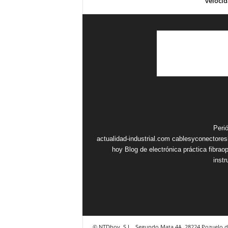
veloci
Peri
actualidad-industrial.com
cablesyconectore
hoy
Blog de electrónica práctica
fibrao
inst
© NTDhoy, S.L., Segundo Mata 4A, 28224 Pozuelo d