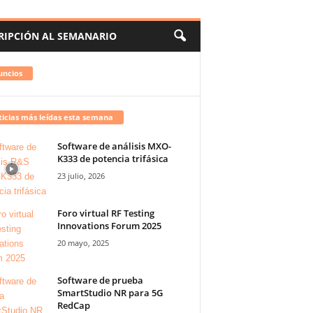
RIPCIÓN AL SEMANARIO
uncios
icias más leídas esta semana
Software de análisis MXO-
K333 de potencia trifásica
23 julio, 2026
Foro virtual RF Testing
Innovations Forum 2025
20 mayo, 2025
Software de prueba
SmartStudio NR para 5G
RedCap