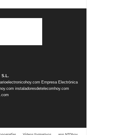
 S.L.
iarioelectronicohoy.com
Empresa Electrónica
ahoy.com
instaladoresdetelecomhoy.com
s.com
nografías
Vídeos formativos
app NTDhoy