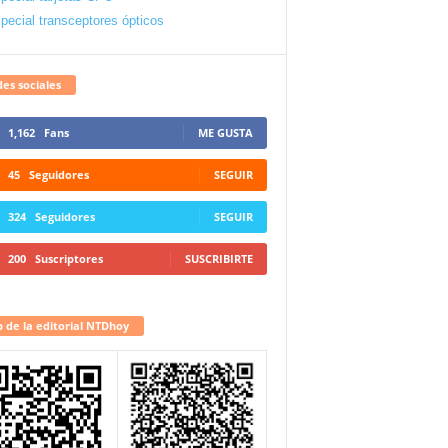
pecial transceptores ópticos
es sociales
1,162
Fans
ME GUSTA
45
Seguidores
SEGUIR
324
Seguidores
SEGUIR
200
Suscriptores
SUSCRIBIRTE
 de la editorial NTDhoy