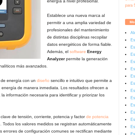
energía a nivel profesional.
Establece una nueva marca al
Mon
permitir a una amplia variedad de
profesionales del mantenimiento
Al
de distintas disciplinas recopilar
Es
datos energéticos de forma fiable.
Es
Además, el
software
Energy
Es
Analyzer
permite la generación
Es
analíticos más avanzados.
Es
Es
o de energía con un
diseño
sencillo e intuitivo que permite a
Es
de energía de manera inmediata. Los resultados ofrecen a
Es
la información necesaria para identificar y priorizar los
Es
Es
Es
lave de tensión, corriente, potencia y factor
de potencia
Es
co. Todos los valores medidos se registran automáticamente
Es
os errores de configuración comunes se rectifican mediante
Es