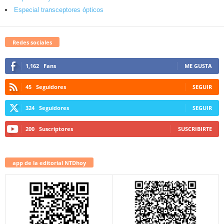
Especial transceptores ópticos
Redes sociales
1,162
Fans
ME GUSTA
45
Seguidores
SEGUIR
324
Seguidores
SEGUIR
200
Suscriptores
SUSCRIBIRTE
app de la editorial NTDhoy