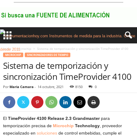
Inicio
Microchip
Sistema de temporización y sincronización TimeProvider 4100
MICROCHIP
SINCRONIZADORES DE TIEMPO
Sistema de temporización y
sincronización TimeProvider 4100
Por
Maria Camara
-
14 octubre, 2021
8150
0
El
TimeProvider 4100 Release 2.3 Grandmaster
para
temporización precisa de
Microchip
Technology
, proveedor
especializado en
soluciones
de control embebidas, cumple el