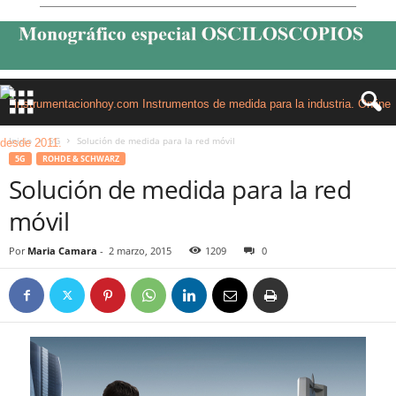
Inicio
5G
Solución de medida para la red móvil
5G
ROHDE & SCHWARZ
Solución de medida para la red
móvil
Por
Maria Camara
-
2 marzo, 2015
1209
0