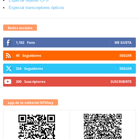
Especial tarjetas CPU
Especial transceptores ópticos
Redes sociales
1,162
Fans
ME GUSTA
45
Seguidores
SEGUIR
324
Seguidores
SEGUIR
200
Suscriptores
SUSCRIBIRTE
app de la editorial NTDhoy