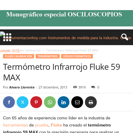
Inicio
Fluke Calibración
Termómetro Infrarrojo Fluke 59 MAX
FLUKE CALIBRACIÓN
TERMÓMETROS
VÍDEOS FORMATIVOS
Termómetro Infrarrojo Fluke 59
MAX
Por
Alvaro Llorente
-
27 diciembre, 2013
3919
0
Con 65 años de experiencia como líder en la industria de
herramientas
de
prueba
,
Fluke
ha creado el
termómetro
infrarrojo 59 MAX
con la precisión necesaria para realizar un