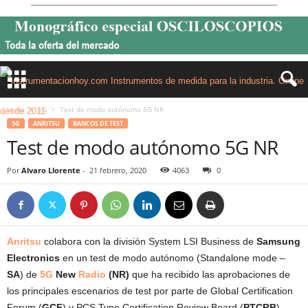
Inicio
5G
Test de modo autónomo 5G NR
5G
ANRITSU
BANCOS DE TEST
Test de modo autónomo 5G NR
Por
Alvaro Llorente
-
21 febrero, 2020
4063
0
Anritsu
colabora con la división System LSI Business de
Samsung
Electronics
en un test de modo autónomo (Standalone mode –
SA
) de
5G
New
Radio
(NR)
que ha recibido las aprobaciones de
los principales escenarios de test por parte de Global Certification
Forum (
GCF
) y PCS Type Certification Review Board (
PTCRB
).