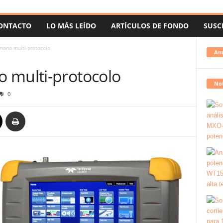
ONTACTO
LO MÁS LEÍDO
ARTÍCULOS DE FONDO
SUSC
mano multi-protocolo
An
 multi-protocolo
Not
0