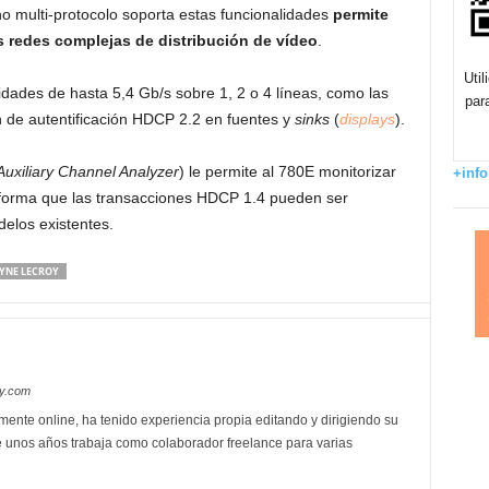
o multi-protocolo soporta estas funcionalidades
permite
s redes complejas de distribución de vídeo
.
Uti
dades de hasta 5,4 Gb/s sobre 1, 2 o 4 líneas, como las
par
 de autentificación HDCP 2.2 en fuentes y
sinks
(
displays
).
Auxiliary Channel Analyzer
) le permite al 780E monitorizar
+info
forma que las transacciones HDCP 1.4 pueden ser
elos existentes.
YNE LECROY
oy.com
mente online, ha tenido experiencia propia editando y dirigiendo su
 unos años trabaja como colaborador freelance para varias