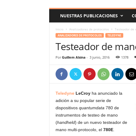
c
o
NUESTRAS PUBLICACIONES
C
m
Inicio
Analizadores de protocolos
Testeador de 
ANALIZADORES DE PROTOCOLOS
TELEDYNE
Testeador de mano
Por
Guillem Alsina
-
3 junio, 2016
1378
Teledyne
LeCroy
ha anunciado la
adición a su popular serie de
dispositivos
quantumdata
780 de
instrumentos de testeo de mano
(
handheld
) de un nuevo testeador de
mano multi-protocolo, el
780E
.