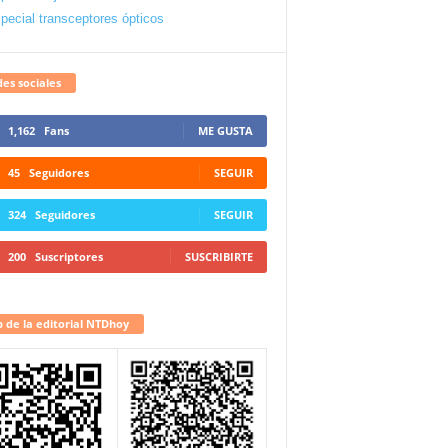
pecial transceptores ópticos
es sociales
1,162
Fans
ME GUSTA
45
Seguidores
SEGUIR
324
Seguidores
SEGUIR
200
Suscriptores
SUSCRIBIRTE
 de la editorial NTDhoy