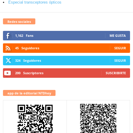
Especial transceptores ópticos
Redes sociales
1,162
Fans
ME GUSTA
45
Seguidores
SEGUIR
324
Seguidores
SEGUIR
200
Suscriptores
SUSCRIBIRTE
app de la editorial NTDhoy