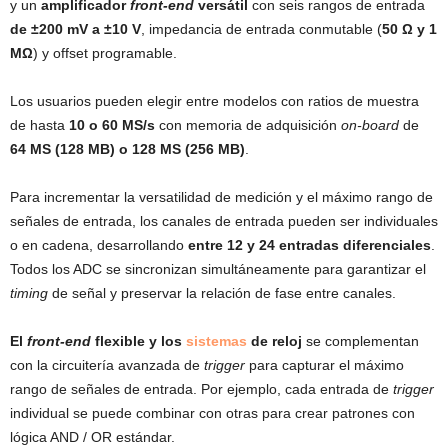
y un
amplificador
front-end
versátil
con seis rangos de entrada
de ±200 mV a ±10 V
, impedancia de entrada conmutable (
50 Ω y 1
MΩ
) y offset programable.
Los usuarios pueden elegir entre modelos con ratios de muestra
de hasta
10 o 60 MS/s
con memoria de adquisición
on-board
de
64 MS (128 MB) o 128 MS (256 MB)
.
Para incrementar la versatilidad de medición y el máximo rango de
señales de entrada, los canales de entrada pueden ser individuales
o en cadena, desarrollando
entre 12 y 24 entradas diferenciales
.
Todos los ADC se sincronizan simultáneamente para garantizar el
timing
de señal y preservar la relación de fase entre canales.
El
front-end
flexible y los
sistemas
de reloj
se complementan
con la circuitería avanzada de
trigger
para capturar el máximo
rango de señales de entrada. Por ejemplo, cada entrada de
trigger
individual se puede combinar con otras para crear patrones con
lógica AND / OR estándar.