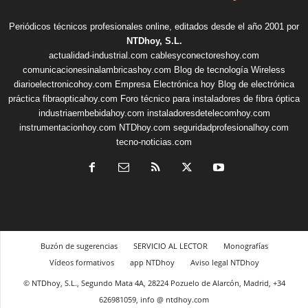
Periódicos técnicos profesionales online, editados desde el año 2001 por
NTDhoy, S.L.
actualidad-industrial.com
cablesyconectoreshoy.com
comunicacionesinalambricashoy.com
Blog de tecnología Wireless
diarioelectronicohoy.com
Empresa Electrónica hoy
Blog de electrónica
práctica
fibraopticahoy.com
Foro técnico para instaladores de fibra óptica
industriaembebidahoy.com
instaladoresdetelecomhoy.com
instrumentacionhoy.com
NTDhoy.com
seguridadprofesionalhoy.com
tecno-noticias.com
Buzón de sugerencias
SERVICIO AL LECTOR
Monografías
Vídeos formativos
app NTDhoy
Aviso legal NTDhoy
© NTDhoy, S.L., Segundo Mata 4A, 28224 Pozuelo de Alarcón, Madrid, +34
626981059, info @ ntdhoy.com