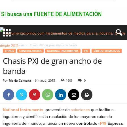
Inicio
Chasis
Chasis PXI de gran ancho de banda
CHASIS
CONTROLADORES
NATIONAL INSTRUMENTS
PXI
VÍDEOS FORMATIVOS
Chasis PXI de gran ancho de
banda
Por
Maria Camara
-
6 marzo, 2015
1608
0
National Instruments
, proveedor de
soluciones
que facilita a
ingenieros y científicos la resolución de los mayores retos de
ingeniería del mundo, anuncia un nuevo
controlador
PXI
Express