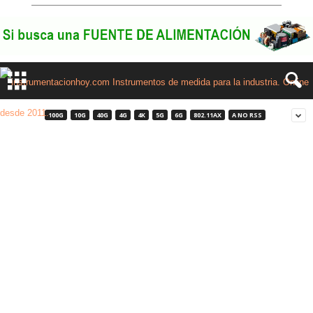
100G
10G
40G
4G
4K
5G
6G
802.11AX
A NO RSS