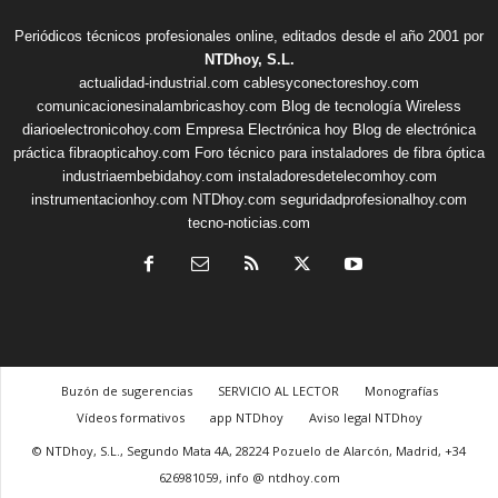
Periódicos técnicos profesionales online, editados desde el año 2001 por
NTDhoy, S.L.
actualidad-industrial.com
cablesyconectoreshoy.com
comunicacionesinalambricashoy.com
Blog de tecnología Wireless
diarioelectronicohoy.com
Empresa Electrónica hoy
Blog de electrónica
práctica
fibraopticahoy.com
Foro técnico para instaladores de fibra óptica
industriaembebidahoy.com
instaladoresdetelecomhoy.com
instrumentacionhoy.com
NTDhoy.com
seguridadprofesionalhoy.com
tecno-noticias.com
Buzón de sugerencias
SERVICIO AL LECTOR
Monografías
Vídeos formativos
app NTDhoy
Aviso legal NTDhoy
© NTDhoy, S.L., Segundo Mata 4A, 28224 Pozuelo de Alarcón, Madrid, +34
626981059, info @ ntdhoy.com