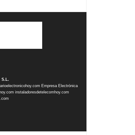
 S.L.
iarioelectronicohoy.com
Empresa Electrónica
ahoy.com
instaladoresdetelecomhoy.com
s.com