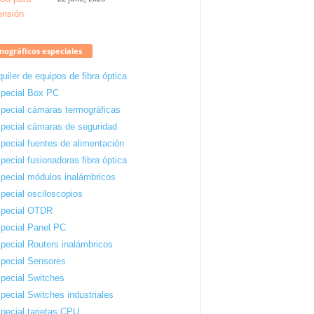
ográficos especiales
quiler de equipos de fibra óptica
pecial Box PC
pecial cámaras termográficas
pecial cámaras de seguridad
pecial fuentes de alimentación
pecial fusionadoras fibra óptica
pecial módulos inalámbricos
pecial osciloscopios
pecial OTDR
pecial Panel PC
pecial Routers inalámbricos
pecial Sensores
pecial Switches
pecial Switches industriales
pecial tarjetas CPU