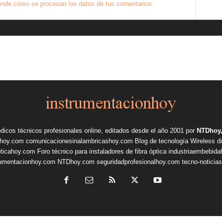
nde cómo se procesan los datos de tus comentarios.
ódicos técnicos profesionales online, editados desde el año 2001 por
NTDhoy,
shoy.com
comunicacionesinalambricashoy.com
Blog de tecnología Wireless
d
pticahoy.com
Foro técnico para instaladores de fibra óptica
industriaembebid
rumentacionhoy.com
NTDhoy.com
seguridadprofesionalhoy.com
tecno-noticia