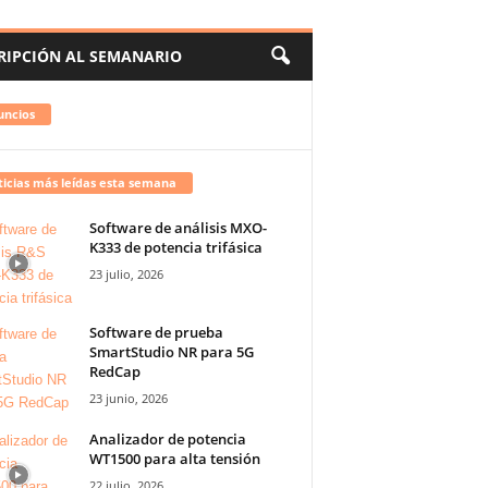
RIPCIÓN AL SEMANARIO
uncios
icias más leídas esta semana
Software de análisis MXO-
K333 de potencia trifásica
23 julio, 2026
Software de prueba
SmartStudio NR para 5G
RedCap
23 junio, 2026
Analizador de potencia
WT1500 para alta tensión
22 julio, 2026