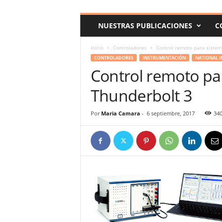
c
o
NUESTRAS PUBLICACIONES
C
m
Inicio
Controladores
Control remoto para sistem
CONTROLADORES
INSTRUMENTACIÓN
NATIONAL 
Control remoto pa
Thunderbolt 3
Por
Maria Camara
-
6 septiembre, 2017
34