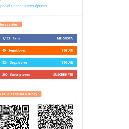
pecial transceptores ópticos
es sociales
1,162
Fans
ME GUSTA
45
Seguidores
SEGUIR
324
Seguidores
SEGUIR
200
Suscriptores
SUSCRIBIRTE
 de la editorial NTDhoy