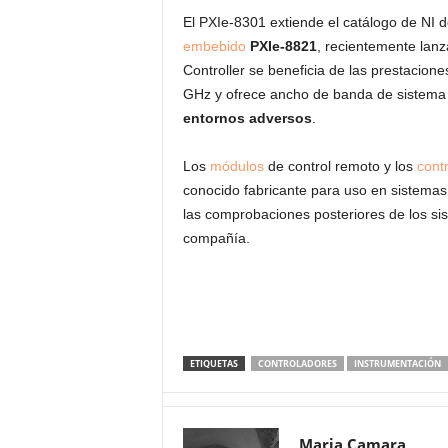
El PXIe-8301 extiende el catálogo de NI de
embebido
PXIe-8821
, recientemente lanz
Controller se beneficia de las prestacio
GHz y ofrece ancho de banda de sistema
entornos adversos
.
Los
módulos
de control remoto y los
cont
conocido fabricante para uso en sistemas 
las comprobaciones posteriores de los si
compañía.
ETIQUETAS
CONTROLADORES
INSTRUMENTACIÓN
Maria Camara