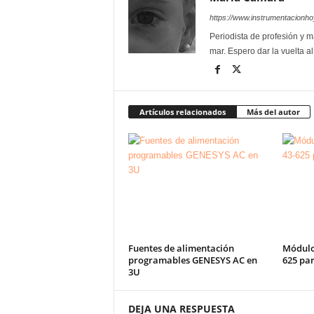
https://www.instrumentacionh
Periodista de profesión y ma
mar. Espero dar la vuelta a
Artículos relacionados
Más del autor
Fuentes de alimentación
Módulos
programables GENESYS AC en
625 pa
3U
DEJA UNA RESPUESTA