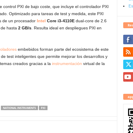
Es
 control PXI de bajo coste, que incluye el controlador PXI
ado. Optimizado para tareas de test y medida, este PXI
nes de un procesador
Intel
Core i3-4110E
dual-core de 2.6
Red
 de hasta
2 GB/s
. Resulta ideal en despliegues PXI en
roladores
embebidos forman parte del ecosistema de este
de test inteligentes que permite mejorar los desarrollos y
stemas creados gracias a la
instrumentación
virtual de la
app
NATIONAL INSTRUMENTS
PXI