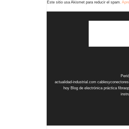
Este sitio usa Akismet para reducir el spam.
Apre
Peri
actualidad-industrial.com
cablesyconectore
hoy
Blog de electrónica práctica
fibrao
inst