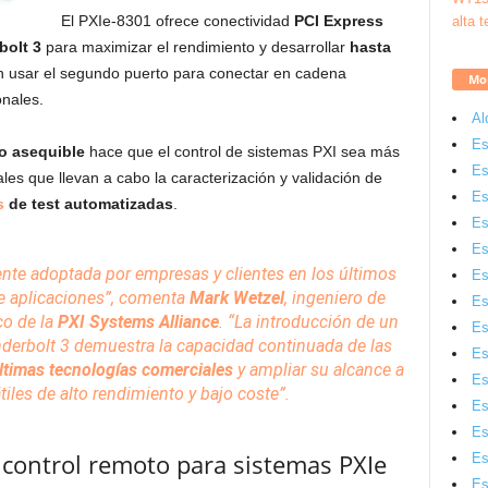
El PXIe-8301 ofrece conectividad
PCI Express
bolt 3
para maximizar el rendimiento y desarrollar
hasta
n usar el segundo puerto para conectar en cadena
Mon
nales.
Al
Es
o asequible
hace que el control de sistemas PXI sea más
Es
les que llevan a cabo la caracterización y validación de
Es
s
de test automatizadas
.
Es
Es
ente adoptada por
empresas
y clientes en los últimos
Es
 aplicaciones”,
comenta
Mark Wetzel
, ingeniero de
Es
co de la
PXI Systems Alliance
.
“La introducción de un
Es
erbolt 3 demuestra la capacidad continuada de las
Es
últimas
tecnologías
comerciales
y ampliar su alcance a
Es
tiles de alto rendimiento y bajo coste”.
Es
Es
 control remoto para sistemas PXIe
Es
Es