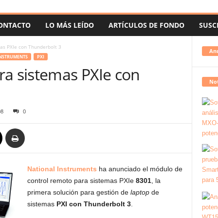
ONTACTO
LO MÁS LEÍDO
ARTÍCULOS DE FONDO
SUSC
as PXIe con Thunderbolt 3
An
INSTRUMENTS
PXI
ra sistemas PXIe con
Not
08
0
National Instruments
ha anunciado el módulo de
control remoto para sistemas PXIe
8301
, la
primera solución para gestión de
laptop
de
sistemas
PXI con Thunderbolt 3
.