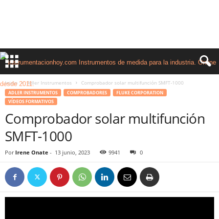
Inicio
Adler Instrumentos
Comprobador solar multifunción SMFT-1000
ADLER INSTRUMENTOS
COMPROBADORES
FLUKE CORPORATION
VÍDEOS FORMATIVOS
Comprobador solar multifunción
SMFT-1000
Por
Irene Onate
-
13 junio, 2023
9941
0