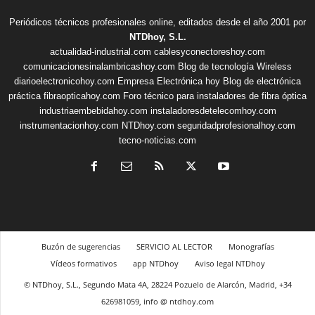
Periódicos técnicos profesionales online, editados desde el año 2001 por
NTDhoy, S.L.
actualidad-industrial.com
cablesyconectoreshoy.com
comunicacionesinalambricashoy.com
Blog de tecnología Wireless
diarioelectronicohoy.com
Empresa Electrónica hoy
Blog de electrónica
práctica
fibraopticahoy.com
Foro técnico para instaladores de fibra óptica
industriaembebidahoy.com
instaladoresdetelecomhoy.com
instrumentacionhoy.com
NTDhoy.com
seguridadprofesionalhoy.com
tecno-noticias.com
Buzón de sugerencias
SERVICIO AL LECTOR
Monografías
Vídeos formativos
app NTDhoy
Aviso legal NTDhoy
© NTDhoy, S.L., Segundo Mata 4A, 28224 Pozuelo de Alarcón, Madrid, +34
626981059, info @ ntdhoy.com