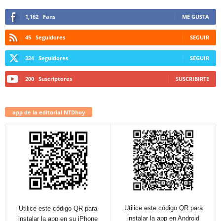
1,162
Fans
ME GUSTA
45
Seguidores
SEGUIR
324
Seguidores
SEGUIR
200
Suscriptores
SUSCRIBIRTE
app de la editorial NTDhoy
Utilice este código QR para
Utilice este código QR para
instalar la app en Android
instalar la app en su iPhone