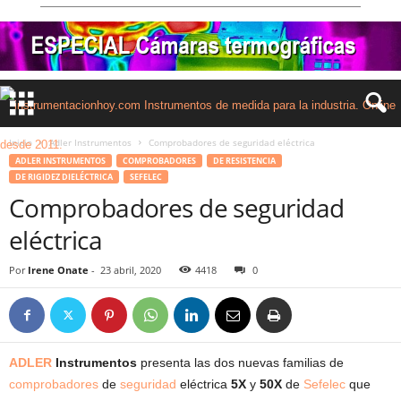
Inicio
Adler Instrumentos
Comprobadores de seguridad eléctrica
ADLER INSTRUMENTOS
COMPROBADORES
DE RESISTENCIA
DE RIGIDEZ DIELÉCTRICA
SEFELEC
Comprobadores de seguridad
eléctrica
Por
Irene Onate
-
23 abril, 2020
4418
0
ADLER
Instrumentos
presenta las dos nuevas familias de
comprobadores
de
seguridad
eléctrica
5X
y
50X
de
Sefelec
que