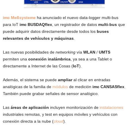
imc Meßsysteme
ha anunciado el nuevo data-logger multi-bus
para IoT
imc BUSDAQflex
, un registrador de datos
multi-bus
que
puede adquirir datos directamente desde todos los
buses
relevantes de vehículos y máquinas
.
Las nuevas posibilidades de
networking
vía
WLAN
/
UMTS
permiten una
conexión inalámbrica
, ya sea a una Tablet o
directamente a Internet de las Cosas (
IoT
).
Además, el sistema se puede
ampliar
al clicar en entradas
analógicas de la familia de
módulos
de medición
imc CANSASflex
.
También puede grabar señales de sensor analógico.
Las
áreas de aplicación
incluyen monitorización de
instalaciones
industriales remotas, y test en equipos móviles y vehículos con
conexión directa a la nube (
cloud
).