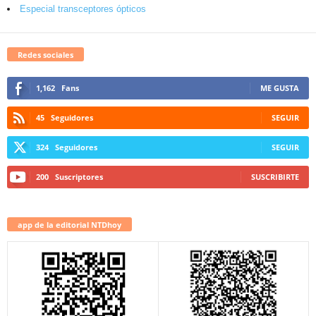
Especial transceptores ópticos
Redes sociales
1,162
Fans
ME GUSTA
45
Seguidores
SEGUIR
324
Seguidores
SEGUIR
200
Suscriptores
SUSCRIBIRTE
app de la editorial NTDhoy