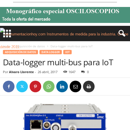
Inicio
Adquisición de datos
Data-logger multi-bus para IoT
ADQUISICIÓN DE DATOS
DATA LOGGER
IOT
Data-logger multi-bus para IoT
Por
Alvaro Llorente
-
26 abril, 2017
1647
0