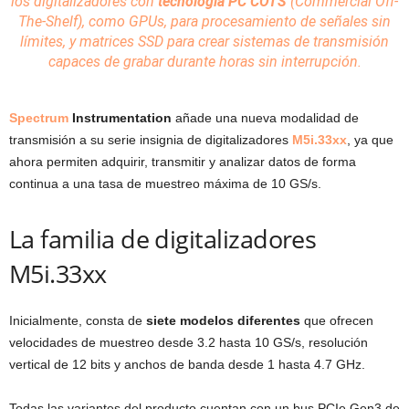
los
digitalizadores
con
tecnología
PC
COTS
(Commercial Off-
The-Shelf), como GPUs, para procesamiento de señales sin
límites, y
matrices
SSD
para crear
sistemas
de transmisión
capaces de grabar durante horas sin interrupción.
Spectrum
Instrumentation
añade una nueva modalidad de
transmisión a su serie insignia de digitalizadores
M5i.33xx
, ya que
ahora permiten adquirir, transmitir y analizar datos de forma
continua a una tasa de muestreo máxima de 10 GS/s.
La familia de digitalizadores
M5i.33xx
Inicialmente, consta de
siete modelos diferentes
que ofrecen
velocidades de muestreo desde 3.2 hasta 10 GS/s, resolución
vertical de 12 bits y anchos de banda desde 1 hasta 4.7 GHz.
Todas las variantes del producto cuentan con un bus PCIe Gen3 de