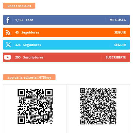
Redes sociales
1,162
Fans
ME GUSTA
45
Seguidores
SEGUIR
324
Seguidores
SEGUIR
200
Suscriptores
SUSCRIBIRTE
app de la editorial NTDhoy