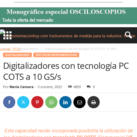
Inicio
Digitalizadores
Digitalizadores con tecnología PC COTS a 10 GS/s
DIGITALIZADORES
SPECTRUM INSTRUMENTATION
Digitalizadores con tecnología PC
COTS a 10 GS/s
Por
Maria Camara
-
5 octubre, 2023
4859
0
Esta capacidad recién incorporada posibilita la utilización de