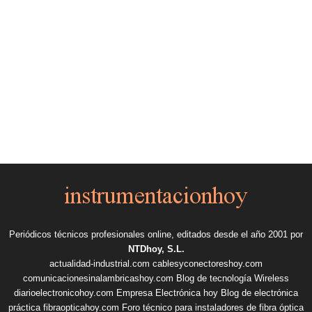
Periódicos técnicos profesionales online, editados desde el año 2001 por
NTDhoy, S.L.
actualidad-industrial.com
cablesyconectoreshoy.com
comunicacionesinalambricashoy.com
Blog de tecnología Wireless
diarioelectronicohoy.com
Empresa Electrónica hoy
Blog de electrónica
práctica
fibraopticahoy.com
Foro técnico para instaladores de fibra óptica