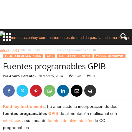
Inicio
Fuentes de alimentación
Fuentes programables GPIB
FUENTES DE ALIMENTACIÓN
GPIB
KEITHLEY INSTRUMENTS
VÍDEOS FORMATIVOS
Fuentes programables GPIB
Por
Alvaro Llorente
-
20 febrero, 2014
1378
0
Keithley Instruments
, ha anunciado la incorporación de dos
fuentes programables
GPIB
de alimentación multicanal con
interfaces
a su línea de
fuentes de alimentación
de CC
programables.