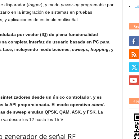
de disparador (
trigger
), y modo
power-up
programable por
Es
ilizarlo en la integración de sistemas en pruebas
, y aplicaciones de estímulo multiseñal.
Red
odulada por vector (IQ) de plena funcionalidad
una completa interfaz de usuario basada en PC para
y la fase, incluyendo modulaciones,
sweeps
,
hopping
, y
 sintetizadores desde un único controlador, y es
app
amos la API proporcionada. El modo operativo
stand-
istas de sweep emulan QPSK, QAM, ASK, y FSK
. La
o va desde los 12 hasta los 15 V.
o generador de señal RF