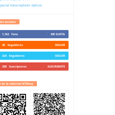
pecial transceptores ópticos
es sociales
1,162
Fans
ME GUSTA
45
Seguidores
SEGUIR
324
Seguidores
SEGUIR
200
Suscriptores
SUSCRIBIRTE
 de la editorial NTDhoy