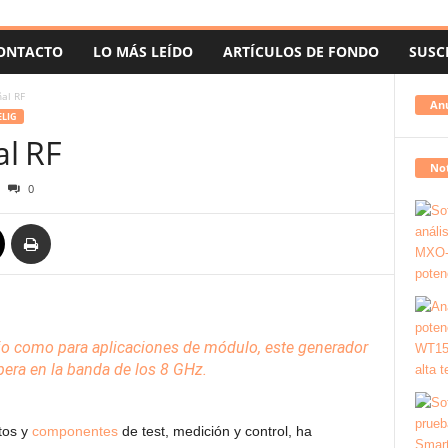
ONTACTO
LO MÁS LEÍDO
ARTÍCULOS DE FONDO
SUSC
al RF
An
ELIG
l RF
Not
0
rio como para aplicaciones de módulo, este generador
pera en la banda de los 8 GHz.
tos y
componentes
de test, medición y control, ha