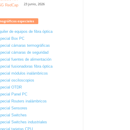
23 junio, 2026
ográficos especiales
quiler de equipos de fibra óptica
pecial Box PC
pecial cámaras termográficas
pecial cámaras de seguridad
pecial fuentes de alimentación
pecial fusionadoras fibra óptica
pecial módulos inalámbricos
pecial osciloscopios
pecial OTDR
pecial Panel PC
pecial Routers inalámbricos
pecial Sensores
pecial Switches
pecial Switches industriales
pecial tarjetas CPU