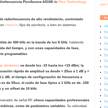
adiofrecuencia PicoSource AS108
de
Pico Technology
Mon
de radiofrecuencia de alto rendimiento, controlado
 en
sistemas
fijos de escritorio, o bien en sistemas
Al
Es
Es
lida de 300 kHz en la banda de los 8 GHz
, habiendo
Es
pida del tiempo, y con unas capacidades de fase,
Es
nte programables
.
Es
Es
go dinámico
va desde los -15 hasta los +15 dBm; la
Es
uración rápida de amplitud va desde < 25us a 1 dB y <
Es
0,1 dB; el tiempo de configuración de frecuencia a
Es
es de 55us; el ruido de fase típico a 1 GHz es de -100
Es
z y un
offset
de 10 kHz
.
Es
Es
enerador de señal RF
ofrece capacidades profesionales
Es
estáticas, como de parámetros variables
. Su velocidad,
Es