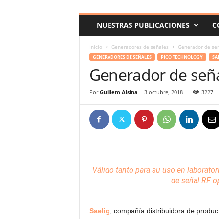
c
o
NUESTRAS PUBLICACIONES
C
m
Inicio
Generadores de señales
Generador de señ
GENERADORES DE SEÑALES
PICO TECHNOLOGY
SA
Generador de seña
Por
Guillem Alsina
-
3 octubre, 2018
3227
Válido tanto para su uso en laborato
de señal RF o
Saelig
, compañía distribuidora de produc