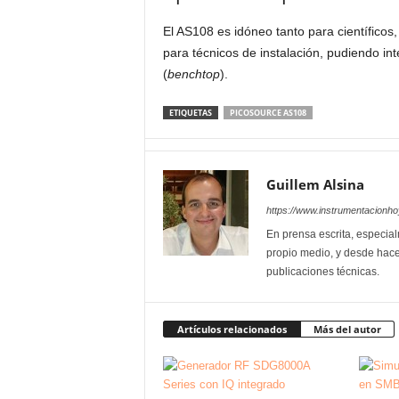
El AS108 es idóneo tanto para científicos
para técnicos de instalación, pudiendo int
(
benchtop
).
ETIQUETAS
PICOSOURCE AS108
Guillem Alsina
https://www.instrumentacionh
En prensa escrita, especial
propio medio, y desde hace
publicaciones técnicas.
Artículos relacionados
Más del autor