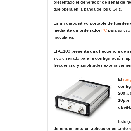
presentado
el generador de señal de r
que opera en la banda de los 8 GHz.
Es un dispositivo portable de fuentes 
mediante un ordenador
PC
para su uso
modulares.
El AS108
presenta una frecuencia de sa
sido diseñado
para la configuración rá
frecuencia, y amplitudes extensivame
El
ran
config
200 a 
10ppm 
dBc/H
Este g
de rendimiento en aplicaciones tanto 