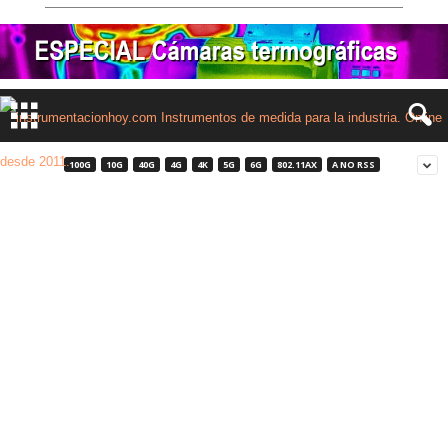
100G
10G
40G
4G
4K
5G
6G
802.11AX
A NO RSS