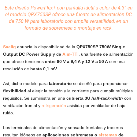
Este
diseño
PowerFlex+ con pantalla táctil a color de 4.3” en
el modelo QPX750SP ofrece una fuente de alimentación DC
de 750 W para laboratorio con amplia versatilidad, en un
formato de sobremesa o montaje en rack.
Saelig
anuncia la disponibilidad de la
QPX750SP 750W Single
Output DC Power Supply
de
Aim-TTi
, una fuente de alimentación
que ofrece tensiones
entre 80 V a 9,4 A y 12 V a 50 A
con una
resolución de
hasta 0,1 mV
.
Así, dicho modelo para
laboratorio
se diseñó para proporcionar
flexibilidad
al elegir la tensión y la corriente para cumplir múltiples
requisitos. Se suministra en una
cubierta 3U
half-rack-width
con
ventilación frontal y
refrigeración
asistida por ventilador de bajo
ruido.
Los terminales de alimentación y sensado frontales y traseros
resultan idóneos en
aplicaciones sobremesa o
sistemas
de