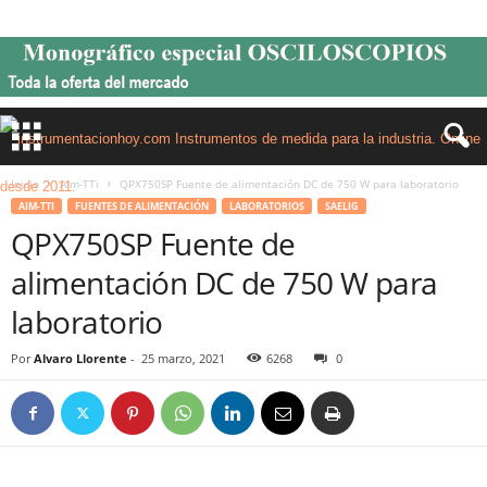
Inicio
Aim-TTi
QPX750SP Fuente de alimentación DC de 750 W para laboratorio
AIM-TTI
FUENTES DE ALIMENTACIÓN
LABORATORIOS
SAELIG
QPX750SP Fuente de
alimentación DC de 750 W para
laboratorio
Por
Alvaro Llorente
-
25 marzo, 2021
6268
0