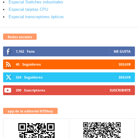
Especial Switches industriales
Especial tarjetas CPU
Especial transceptores ópticos
Redes sociales
1,162
Fans
ME GUSTA
45
Seguidores
SEGUIR
324
Seguidores
SEGUIR
200
Suscriptores
SUSCRIBIRTE
app de la editorial NTDhoy