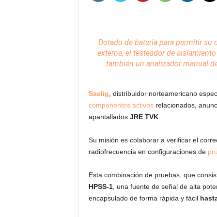
c
o
m
Dotado de batería para permitir su 
externa, el testeador
de aislamiento
también un analizador manual de 
Saelig
, distribuidor norteamericano espe
componentes
activos
relacionados, anunc
apantallados
JRE TVK
.
Su misión es colaborar a verificar el cor
radiofrecuencia en configuraciones de
pr
Esta combinación de pruebas, que consi
HPSS-1
, una fuente de señal de alta pot
encapsulado de forma rápida y fácil
hast