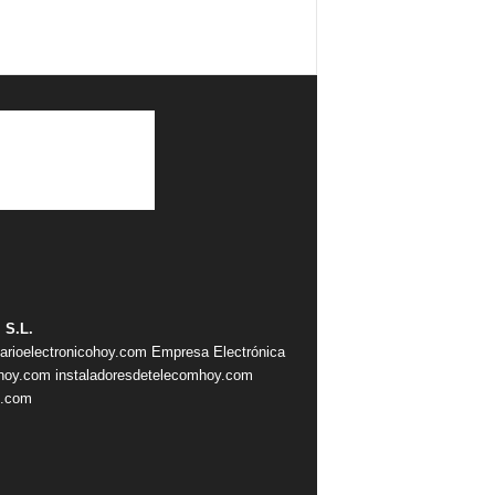
 S.L.
iarioelectronicohoy.com
Empresa Electrónica
ahoy.com
instaladoresdetelecomhoy.com
s.com