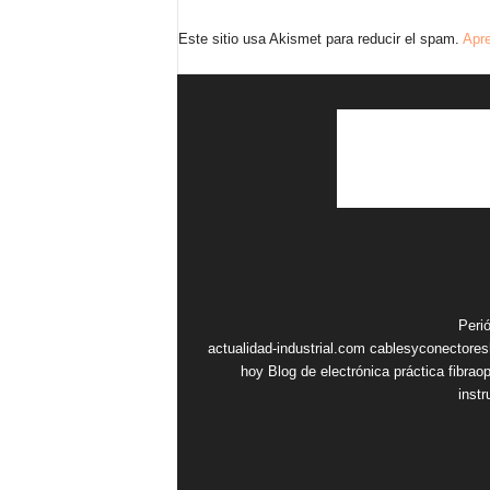
Este sitio usa Akismet para reducir el spam.
Apre
Peri
actualidad-industrial.com
cablesyconectore
hoy
Blog de electrónica práctica
fibrao
inst