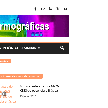
RIPCIÓN AL SEMANARIO
uncios
icias más leídas esta semana
Software de análisis MXO-
K333 de potencia trifásica
23 julio, 2026