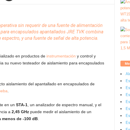
operativa sin requerir de una fuente de alimentación
para encapsulados apantallados
JRE
TVK combina
espectro, y una fuente de señal de alta potencia.
cializado en productos de
instrumentación
y control y
ia su nuevo testeador de aislamiento para encapsulados
Mon
Al
Es
recto aislamiento del apantallado en encapsulados de
Es
ueba
.
Es
Es
ste en un
STA-1
, un analizador de espectro manual, y el
Es
encia a
2,45 GHz
puede medir el aislamiento de un
Es
a menos de -100 dB
.
Es
Es