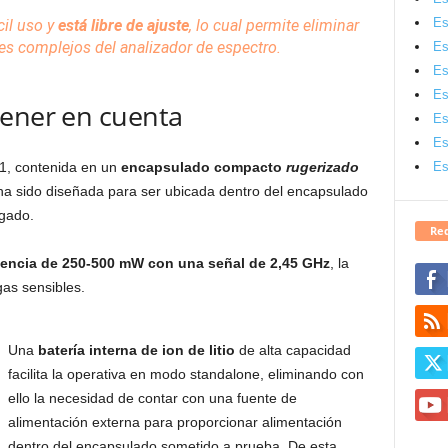
Es
cil uso y
está libre de ajuste
, lo cual permite eliminar
tes complejos del analizador de espectro.
Es
Es
Es
tener en cuenta
Es
Es
Es
-1, contenida en un
encapsulado compacto
rugerizado
 ha sido diseñada para ser ubicada dentro del encapsulado
igado.
Red
tencia de 250-500 mW con una señal de 2,45 GHz
, la
gas sensibles.
Una
batería interna de ion de litio
de alta capacidad
facilita la operativa en modo standalone, eliminando con
ello la necesidad de contar con una fuente de
alimentación externa para proporcionar alimentación
dentro del encapsulado sometido a prueba. De esta