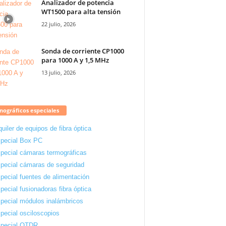
Analizador de potencia
WT1500 para alta tensión
22 julio, 2026
Sonda de corriente CP1000
para 1000 A y 1,5 MHz
13 julio, 2026
ográficos especiales
quiler de equipos de fibra óptica
pecial Box PC
pecial cámaras termográficas
pecial cámaras de seguridad
pecial fuentes de alimentación
pecial fusionadoras fibra óptica
pecial módulos inalámbricos
pecial osciloscopios
pecial OTDR