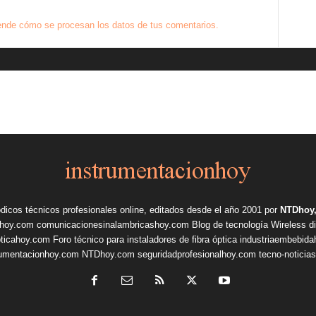
nde cómo se procesan los datos de tus comentarios.
ódicos técnicos profesionales online, editados desde el año 2001 por
NTDhoy,
shoy.com
comunicacionesinalambricashoy.com
Blog de tecnología Wireless
d
pticahoy.com
Foro técnico para instaladores de fibra óptica
industriaembebid
rumentacionhoy.com
NTDhoy.com
seguridadprofesionalhoy.com
tecno-noticia