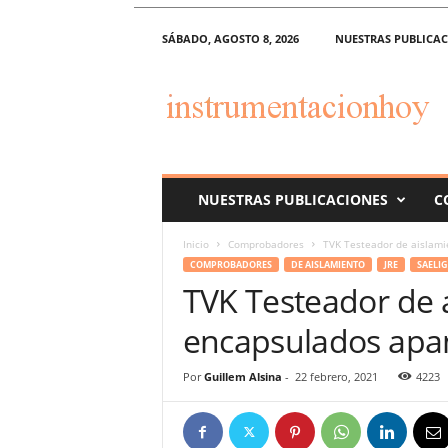
SÁBADO, AGOSTO 8, 2026
NUESTRAS PUBLICA
i
n
s
t
r
u
m
NUESTRAS PUBLICACIONES
C
e
n
Inicio
Comprobadores
TVK Testeador de aislami
t
COMPROBADORES
DE AISLAMIENTO
JRE
SAELIG
a
TVK Testeador de 
c
i
encapsulados apa
o
n
h
Por
Guillem Alsina
-
22 febrero, 2021
4223
o
y
.