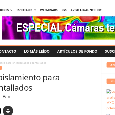
CIONES
ESPECIALES
WEBMINARS
RSS
AVISO LEGAL NTDHOY
ONTACTO
LO MÁS LEÍDO
ARTÍCULOS DE FONDO
SUSC
ento para encapsulados apantallados
An
aislamiento para
Not
ntallados
0