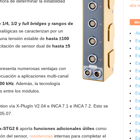
a hora de determinar la estabilidad
Mon
e
1/4, 1/2 y
full bridges
y rangos de
nalógicas se caracterizan por un
Al
una tensión estable de
hasta ±100
Es
citación de sensor dual de
hasta ±5
Es
Es
Es
resenta numerosas ventajas con
Es
uación a aplicaciones multi-canal
Es
00 kHz
. Además, la tecnología
Es
s entre los módulos.
Es
Es
ion vía X-PlugIn V2.04 e INCA 7.1 e INCA 7.2. Esto se
Es
05.07.
Es
Es
-STG2 6
aporta
funciones adicionales útiles
como
Es
ión del sensor,
resistencias
internas para completar el
Es