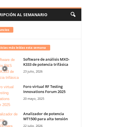
RIPCIÓN AL SEMANARIO
uncios
icias más leídas esta semana
Software de análisis MXO-
K333 de potencia trifásica
23 julio, 2026
Foro virtual RF Testing
Innovations Forum 2025
20 mayo, 2025
Analizador de potencia
WT1500 para alta tensión
22 julio, 2026