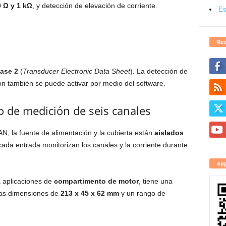
0
Ω
y 1 k
Ω
, y detección de elevación de corriente.
Es
Red
ase 2
(
Transducer Electronic Data Sheet
). La detección de
ón también se puede activar por medio del software.
o de medición de seis canales
N, la fuente de alimentación y la cubierta están
aislados
ada entrada monitorizan los canales y la corriente durante
app
 aplicaciones de
compartimento de motor
, tiene una
as dimensiones de
213 x 45 x 62 mm
y un rango de