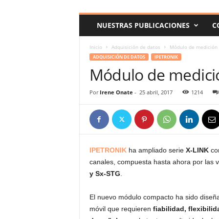
c
o
NUESTRAS PUBLICACIONES
C
m
Inicio
Adquisición de datos
Módulo de medición 
ADQUISICIÓN DE DATOS
IPETRONIK
Módulo de medició
Por
Irene Onate
-
25 abril, 2017
1214
IPETRONIK
ha ampliado serie
X-LINK
con
canales, compuesta hasta ahora por las 
y Sx-STG
.
El nuevo módulo compacto ha sido diseña
móvil que requieren
fiabilidad, flexibil