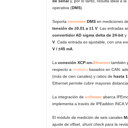
de señal
y, por lo tanto, resulta ideal a l
operativa (
DMS
).
Soporta
sensores
DMS
en mediciones d
tensión de ±0.01 a ±1 V
. Las entradas a
convertidor AD sigma delta de 24-bit
y 
V
. Cada entrada es ajustable, con una ex
V / ±45 mA
.
La
conexión
XCP-on-
Ethernet
también p
respecto a
módulos
basados en CAN: adec
(más de cien canales) y ratios de
hasta 1
Ethernet permite cubrir mayores distancia
La integración de
software
abarca IPEmot
implementa a través de IPEaddon INCA V
El módulo de medición de seis canales
Mx
ajuste de offset,
shunt check
para la revis