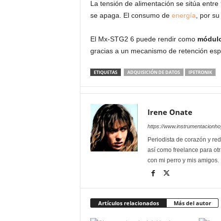
La tensión de alimentación se sitúa entre 
se apaga. El consumo de
energía
, por su
El Mx-STG2 6 puede rendir como
módulo
gracias a un mecanismo de retención es
ETIQUETAS
ADQUISICIÓN DE DATOS
IPETRONIK
Irene Onate
https://www.instrumentacionh
Periodista de corazón y red
así como freelance para otr
con mi perro y mis amigos.
Artículos relacionados
Más del autor