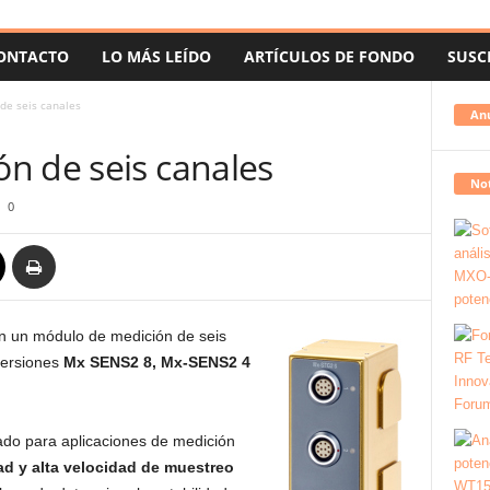
ONTACTO
LO MÁS LEÍDO
ARTÍCULOS DE FONDO
SUSC
de seis canales
An
n de seis canales
Not
0
 un módulo de medición de seis
versiones
Mx SENS2 8, Mx-SENS2 4
do para aplicaciones de medición
idad y alta velocidad de muestreo