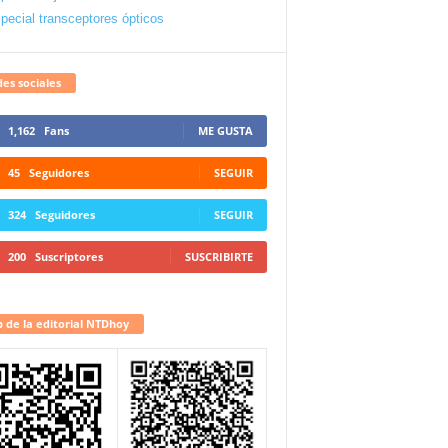
pecial transceptores ópticos
es sociales
1,162
Fans
ME GUSTA
45
Seguidores
SEGUIR
324
Seguidores
SEGUIR
200
Suscriptores
SUSCRIBIRTE
 de la editorial NTDhoy