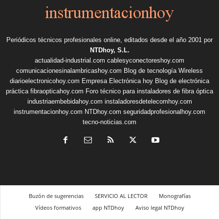
Periódicos técnicos profesionales online, editados desde el año 2001 por
NTDhoy, S.L.
actualidad-industrial.com
cablesyconectoreshoy.com
comunicacionesinalambricashoy.com
Blog de tecnología Wireless
diarioelectronicohoy.com
Empresa Electrónica hoy
Blog de electrónica
práctica
fibraopticahoy.com
Foro técnico para instaladores de fibra óptica
industriaembebidahoy.com
instaladoresdetelecomhoy.com
instrumentacionhoy.com
NTDhoy.com
seguridadprofesionalhoy.com
tecno-noticias.com
Buzón de sugerencias
SERVICIO AL LECTOR
Monografías
Vídeos formativos
app NTDhoy
Aviso legal NTDhoy