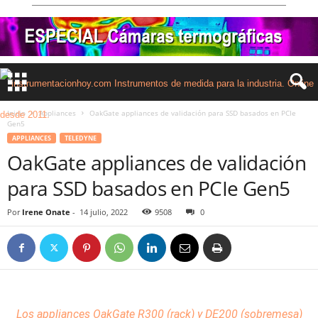
Inicio
Appliances
OakGate appliances de validación para SSD basados en PCIe
Gen5
APPLIANCES
TELEDYNE
OakGate appliances de validación
para SSD basados en PCIe Gen5
Por
Irene Onate
-
14 julio, 2022
9508
0
Los
appliances
OakGate R300 (rack) y DE200 (sobremesa)