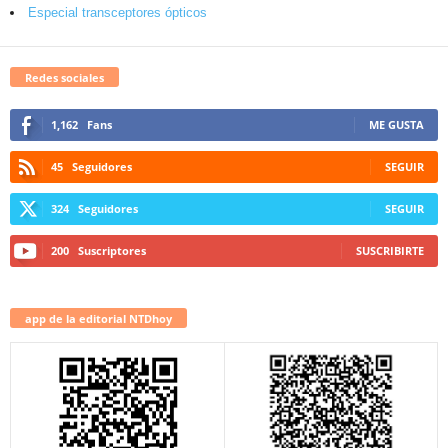
Especial transceptores ópticos
Redes sociales
1,162
Fans
ME GUSTA
45
Seguidores
SEGUIR
324
Seguidores
SEGUIR
200
Suscriptores
SUSCRIBIRTE
app de la editorial NTDhoy