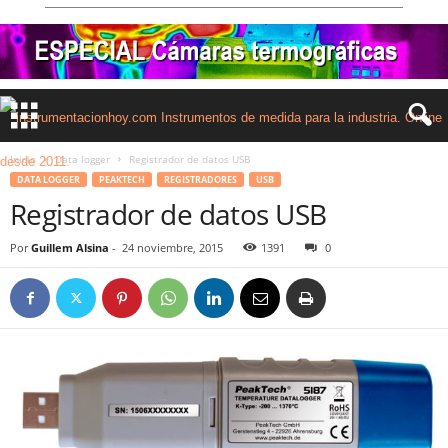
Inicio
Data logger
Registrador de datos USB
DATA LOGGER
PEAKTECH
REGISTRADORES
USB
Registrador de datos USB
Por
Guillem Alsina
-
24 noviembre, 2015
1391
0