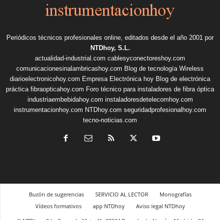
Periódicos técnicos profesionales online, editados desde el año 2001 por
NTDhoy, S.L.
actualidad-industrial.com
cablesyconectoreshoy.com
comunicacionesinalambricashoy.com
Blog de tecnología Wireless
diarioelectronicohoy.com
Empresa Electrónica hoy
Blog de electrónica
práctica
fibraopticahoy.com
Foro técnico para instaladores de fibra óptica
industriaembebidahoy.com
instaladoresdetelecomhoy.com
instrumentacionhoy.com
NTDhoy.com
seguridadprofesionalhoy.com
tecno-noticias.com
Buzón de sugerencias
SERVICIO AL LECTOR
Monografías
Vídeos formativos
app NTDhoy
Aviso legal NTDhoy