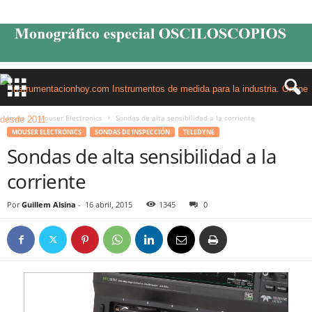
Inicio
Mouser Electronics
Sondas de alta sensibilidad a la corriente
MOUSER ELECTRONICS
SONDAS DE INSPECCIÓN
TELEDYNE
Sondas de alta sensibilidad a la
corriente
Por
Guillem Alsina
-
16 abril, 2015
1345
0