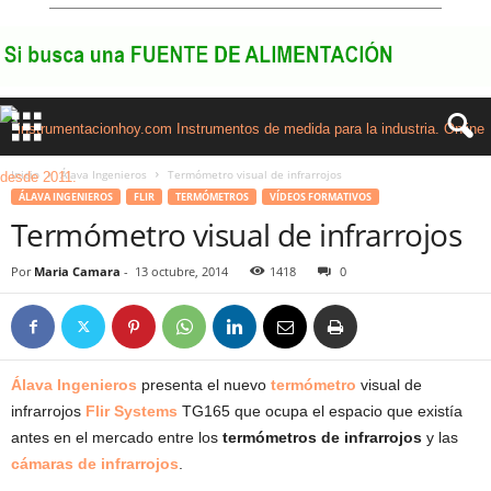
Inicio
Álava Ingenieros
Termómetro visual de infrarrojos
ÁLAVA INGENIEROS
FLIR
TERMÓMETROS
VÍDEOS FORMATIVOS
Termómetro visual de infrarrojos
Por
Maria Camara
-
13 octubre, 2014
1418
0
Álava Ingenieros
presenta el nuevo
termómetro
visual de
infrarrojos
Flir Systems
TG165 que ocupa el espacio que existía
antes en el mercado entre los
termómetros de infrarrojos
y las
cámaras de infrarrojos
.