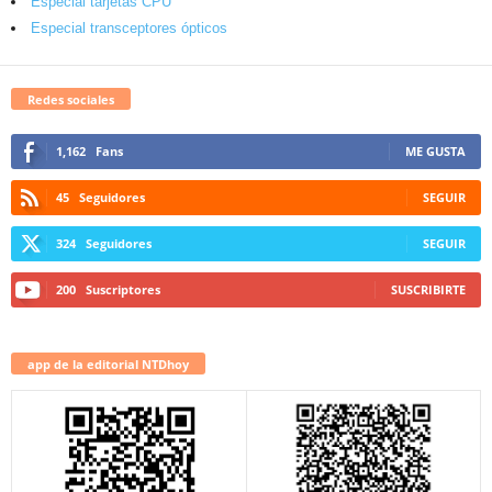
Especial tarjetas CPU
Especial transceptores ópticos
Redes sociales
1,162
Fans
ME GUSTA
45
Seguidores
SEGUIR
324
Seguidores
SEGUIR
200
Suscriptores
SUSCRIBIRTE
app de la editorial NTDhoy