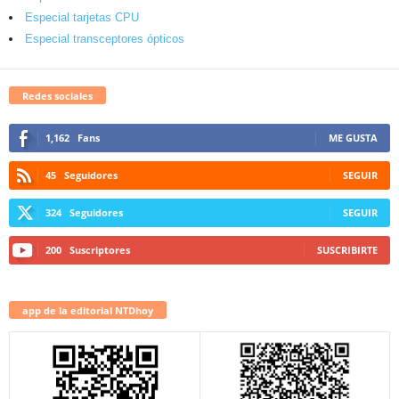
Especial tarjetas CPU
Especial transceptores ópticos
Redes sociales
1,162
Fans
ME GUSTA
45
Seguidores
SEGUIR
324
Seguidores
SEGUIR
200
Suscriptores
SUSCRIBIRTE
app de la editorial NTDhoy