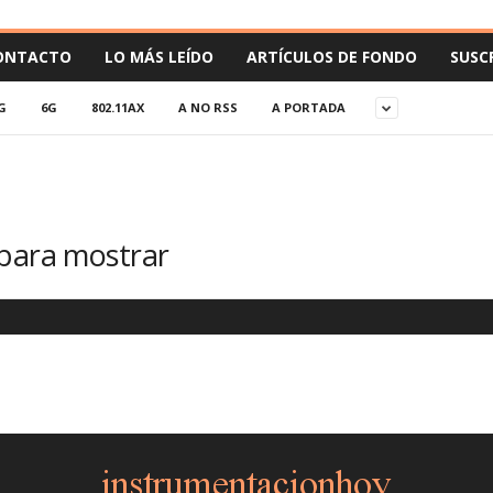
ONTACTO
LO MÁS LEÍDO
ARTÍCULOS DE FONDO
SUSC
G
6G
802.11AX
A NO RSS
A PORTADA
 para mostrar