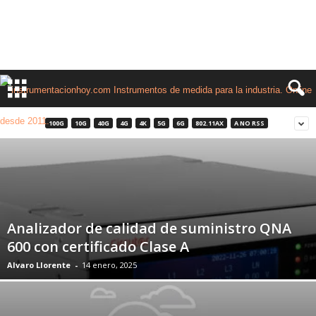
100G
10G
40G
4G
4K
5G
6G
802.11AX
A NO RSS
Analizador de calidad de suministro QNA
600 con certificado Clase A
Alvaro Llorente
-
14 enero, 2025