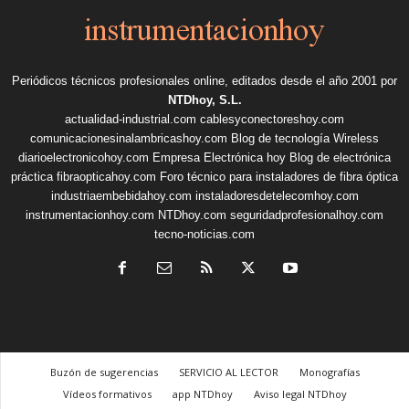
Periódicos técnicos profesionales online, editados desde el año 2001 por
NTDhoy, S.L.
actualidad-industrial.com
cablesyconectoreshoy.com
comunicacionesinalambricashoy.com
Blog de tecnología Wireless
diarioelectronicohoy.com
Empresa Electrónica hoy
Blog de electrónica
práctica
fibraopticahoy.com
Foro técnico para instaladores de fibra óptica
industriaembebidahoy.com
instaladoresdetelecomhoy.com
instrumentacionhoy.com
NTDhoy.com
seguridadprofesionalhoy.com
tecno-noticias.com
Buzón de sugerencias
SERVICIO AL LECTOR
Monografías
Vídeos formativos
app NTDhoy
Aviso legal NTDhoy