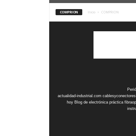
COMPRION
Inicio
COMPRION
Peri
actualidad-industrial.com
cablesyconectore
hoy
Blog de electrónica práctica
fibrao
inst