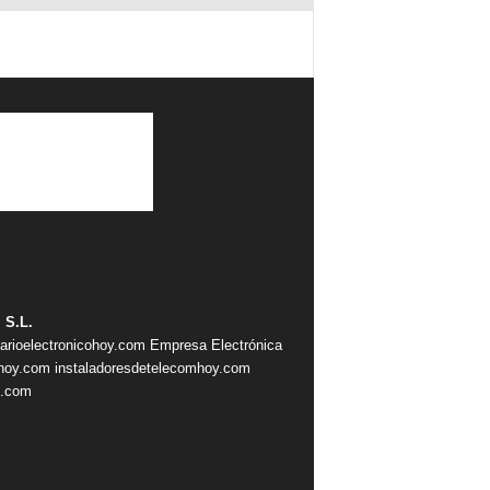
 S.L.
iarioelectronicohoy.com
Empresa Electrónica
ahoy.com
instaladoresdetelecomhoy.com
s.com