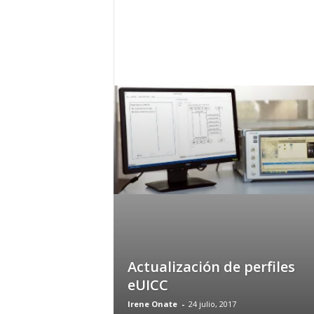
c
o
m
Actualización de perfiles
eUICC
Irene Onate
-
24 julio, 2017