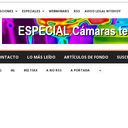
ACIONES
ESPECIALES
WEBMINARS
RSS
AVISO LEGAL NTDHOY
ONTACTO
LO MÁS LEÍDO
ARTÍCULOS DE FONDO
SUSC
G
6G
802.11AX
A NO RSS
A PORTADA