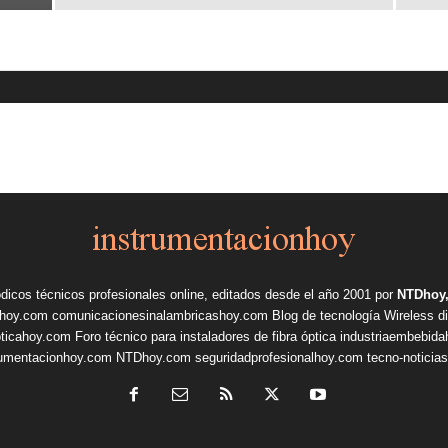
ódicos técnicos profesionales online, editados desde el año 2001 por
NTDhoy,
shoy.com
comunicacionesinalambricashoy.com
Blog de tecnología Wireless
d
pticahoy.com
Foro técnico para instaladores de fibra óptica
industriaembebid
rumentacionhoy.com
NTDhoy.com
seguridadprofesionalhoy.com
tecno-noticia