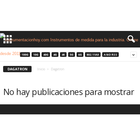
100G
10G
40G
4G
4K
5G
6G
802.11AX
A NO RSS
DAGATRON
Inicio
Dagatron
No hay publicaciones para mostrar