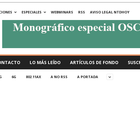
CIONES
ESPECIALES
WEBMINARS
RSS
AVISO LEGAL NTDHOY
ONTACTO
LO MÁS LEÍDO
ARTÍCULOS DE FONDO
SUSC
G
6G
802.11AX
A NO RSS
A PORTADA