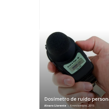
c
o
m
Dosímetro de ruido person
Alvaro Llorente
-
6 noviembre, 2015