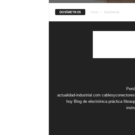
DOSÍMETROS
Inicio
Dosímetros
Peri
actualidad-industrial.com
cablesyconectore
hoy
Blog de electrónica práctica
fibrao
inst