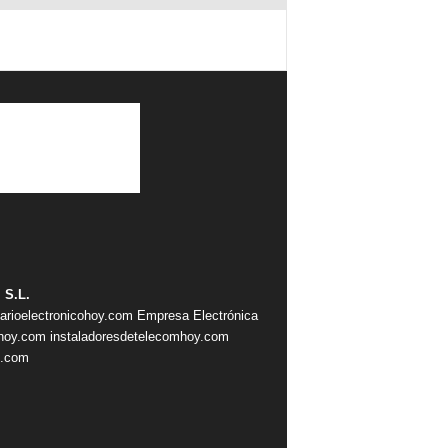
 S.L.
iarioelectronicohoy.com
Empresa Electrónica
ahoy.com
instaladoresdetelecomhoy.com
s.com