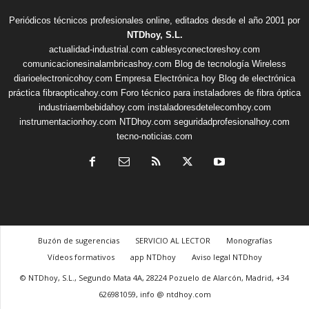
Periódicos técnicos profesionales online, editados desde el año 2001 por
NTDhoy, S.L.
actualidad-industrial.com
cablesyconectoreshoy.com
comunicacionesinalambricashoy.com
Blog de tecnología Wireless
diarioelectronicohoy.com
Empresa Electrónica hoy
Blog de electrónica
práctica
fibraopticahoy.com
Foro técnico para instaladores de fibra óptica
industriaembebidahoy.com
instaladoresdetelecomhoy.com
instrumentacionhoy.com
NTDhoy.com
seguridadprofesionalhoy.com
tecno-noticias.com
Buzón de sugerencias
SERVICIO AL LECTOR
Monografías
Vídeos formativos
app NTDhoy
Aviso legal NTDhoy
© NTDhoy, S.L., Segundo Mata 4A, 28224 Pozuelo de Alarcón, Madrid, +34
626981059, info @ ntdhoy.com