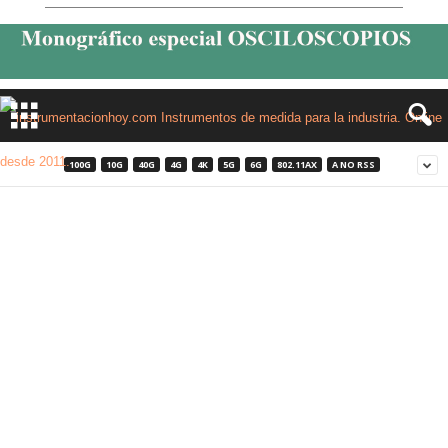
100G
10G
40G
4G
4K
5G
6G
802.11AX
A NO RSS