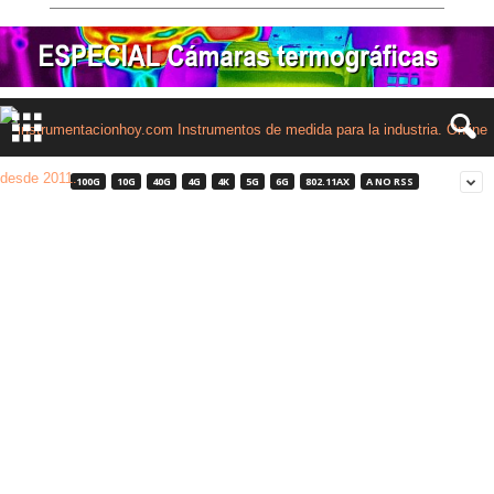
100G
10G
40G
4G
4K
5G
6G
802.11AX
A NO RSS